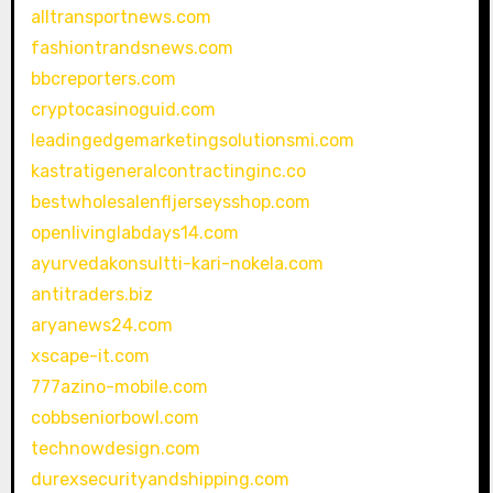
alltransportnews.com
fashiontrandsnews.com
bbcreporters.com
cryptocasinoguid.com
leadingedgemarketingsolutionsmi.com
kastratigeneralcontractinginc.co
bestwholesalenfljerseysshop.com
openlivinglabdays14.com
ayurvedakonsultti-kari-nokela.com
antitraders.biz
aryanews24.com
xscape-it.com
777azino-mobile.com
cobbseniorbowl.com
technowdesign.com
durexsecurityandshipping.com