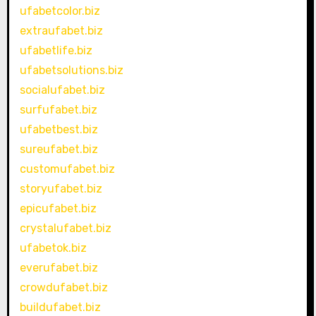
ufabetcolor.biz
extraufabet.biz
ufabetlife.biz
ufabetsolutions.biz
socialufabet.biz
surfufabet.biz
ufabetbest.biz
sureufabet.biz
customufabet.biz
storyufabet.biz
epicufabet.biz
crystalufabet.biz
ufabetok.biz
everufabet.biz
crowdufabet.biz
buildufabet.biz