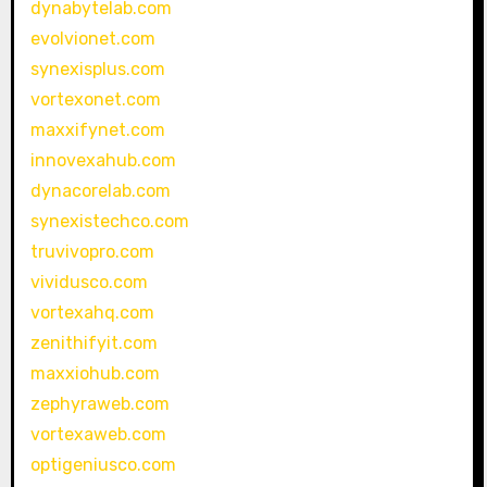
dynabytelab.com
evolvionet.com
synexisplus.com
vortexonet.com
maxxifynet.com
innovexahub.com
dynacorelab.com
synexistechco.com
truvivopro.com
vividusco.com
vortexahq.com
zenithifyit.com
maxxiohub.com
zephyraweb.com
vortexaweb.com
optigeniusco.com