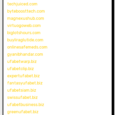
techjuiced.com
byteboosttech.com
magnexushub.com
virtuogoweb.com
biglotshours.com
buyliraglutide.com
onlinesafemeds.com
gyanibhandar.com
ufabetwarp.biz
ufabetclip.biz
expertufabet.biz
fantasyufabet.biz
ufabetsiam.biz
swissufabet.biz
ufabetbusiness.biz
greenufabet.biz