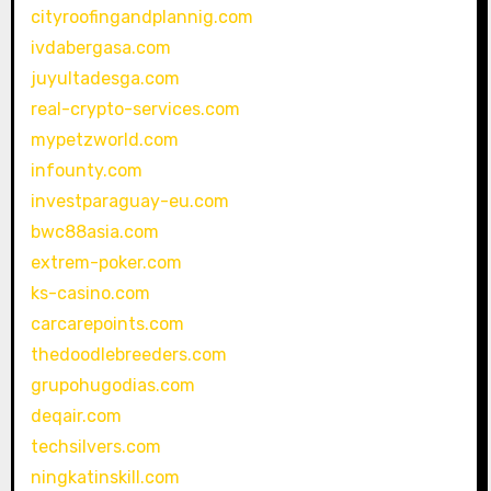
cityroofingandplannig.com
ivdabergasa.com
juyultadesga.com
real-crypto-services.com
mypetzworld.com
infounty.com
investparaguay-eu.com
bwc88asia.com
extrem-poker.com
ks-casino.com
carcarepoints.com
thedoodlebreeders.com
grupohugodias.com
deqair.com
techsilvers.com
ningkatinskill.com