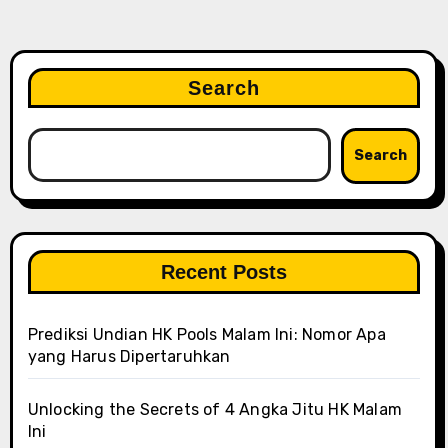
Search
Search
Recent Posts
Prediksi Undian HK Pools Malam Ini: Nomor Apa
yang Harus Dipertaruhkan
Unlocking the Secrets of 4 Angka Jitu HK Malam
Ini