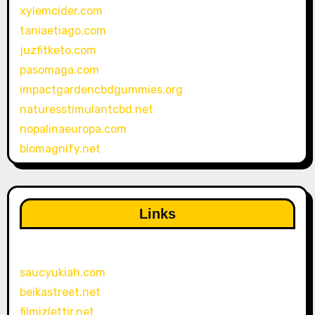
xylemcider.com
taniaetiago.com
juzfitketo.com
pasomaga.com
impactgardencbdgummies.org
naturesstimulantcbd.net
nopalinaeuropa.com
biomagnify.net
Links
saucyukiah.com
beikastreet.net
filmizlettir.net