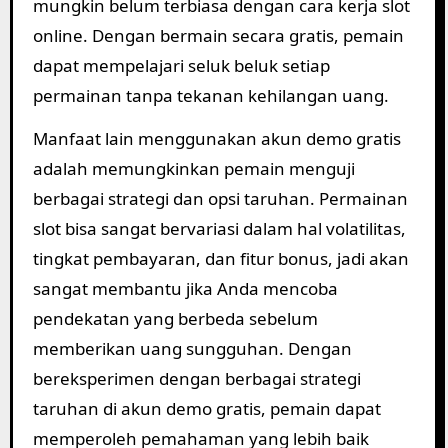
mungkin belum terbiasa dengan cara kerja slot
online. Dengan bermain secara gratis, pemain
dapat mempelajari seluk beluk setiap
permainan tanpa tekanan kehilangan uang.
Manfaat lain menggunakan akun demo gratis
adalah memungkinkan pemain menguji
berbagai strategi dan opsi taruhan. Permainan
slot bisa sangat bervariasi dalam hal volatilitas,
tingkat pembayaran, dan fitur bonus, jadi akan
sangat membantu jika Anda mencoba
pendekatan yang berbeda sebelum
memberikan uang sungguhan. Dengan
bereksperimen dengan berbagai strategi
taruhan di akun demo gratis, pemain dapat
memperoleh pemahaman yang lebih baik