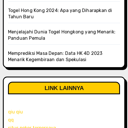
Togel Hong Kong 2024: Apa yang Diharapkan di
Tahun Baru
Menjelajahi Dunia Togel Hongkong yang Menarik:
Panduan Pemula
Memprediksi Masa Depan: Data HK 4D 2023
Menarik Kegembiraan dan Spekulasi
LINK LAINNYA
qiu qiu
qq
situs poker terpercaya