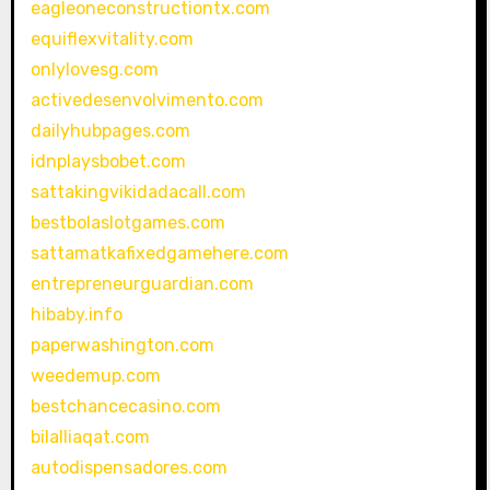
eagleoneconstructiontx.com
equiflexvitality.com
onlylovesg.com
activedesenvolvimento.com
dailyhubpages.com
idnplaysbobet.com
sattakingvikidadacall.com
bestbolaslotgames.com
sattamatkafixedgamehere.com
entrepreneurguardian.com
hibaby.info
paperwashington.com
weedemup.com
bestchancecasino.com
bilalliaqat.com
autodispensadores.com