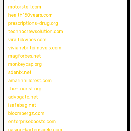
motorstell.com
health150years.com
prescriptions-drug.org
technocrewsolution.com
viraltokvibes.com
vivianebritoimoveis.com
magforbes.net
monkeycap.org
sdenix.net
amarinhillcrest.com
the-tourist.org
advogato.net
isafebag.net
bloombergz.com
enterpriseboosts.com
casino-kartenspiele.com