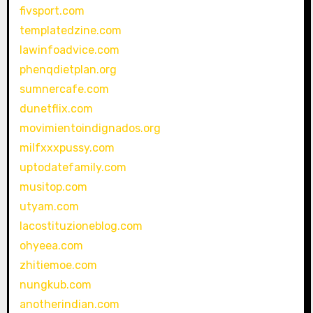
fivsport.com
templatedzine.com
lawinfoadvice.com
phenqdietplan.org
sumnercafe.com
dunetflix.com
movimientoindignados.org
milfxxxpussy.com
uptodatefamily.com
musitop.com
utyam.com
lacostituzioneblog.com
ohyeea.com
zhitiemoe.com
nungkub.com
anotherindian.com