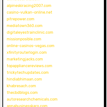
alpineskiracing2007.com
casino-vulkan-online.net
pitrepower.com
mediatown360.com
digitaleyestrainclinic.com
missionposible.com
online-casinos-vegas.com
xfinityrouterlogin.com
marketingjacks.com
topappliancereviews.com
trickytechupdates.com
hindiabhimaan.com
khabresach.com
thecbdblogs.com
autoresearchchemicals.com
apnabusinesskaro.com