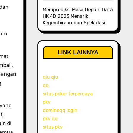
 dan
Memprediksi Masa Depan: Data
HK 4D 2023 Menarik
Kegembiraan dan Spekulasi
atu
LINK LAINNYA
amat
mbali,
nangan
qiu qiu
g
qq
situs poker terpercaya
pkv
 yang
dominoqq login
f,
pkv qq
in di
situs pkv
 semua