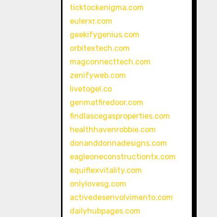
ticktockenigma.com
eulerxr.com
geekifygenius.com
orbitextech.com
magconnecttech.com
zenifyweb.com
livetogel.co
genmatfiredoor.com
findlascegasproperties.com
healthhavenrobbie.com
donanddonnadesigns.com
eagleoneconstructiontx.com
equiflexvitality.com
onlylovesg.com
activedesenvolvimento.com
dailyhubpages.com