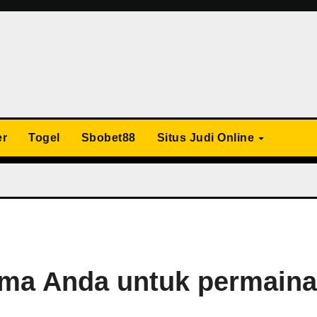
er
Togel
Sbobet88
Situs Judi Online
ama Anda untuk permain