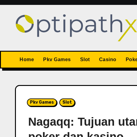
Skip
to
content
Home
Pkv Games
Slot
Casino
Pok
Pkv Games
Slot
Nagaqq: Tujuan ut
poker dan kasino