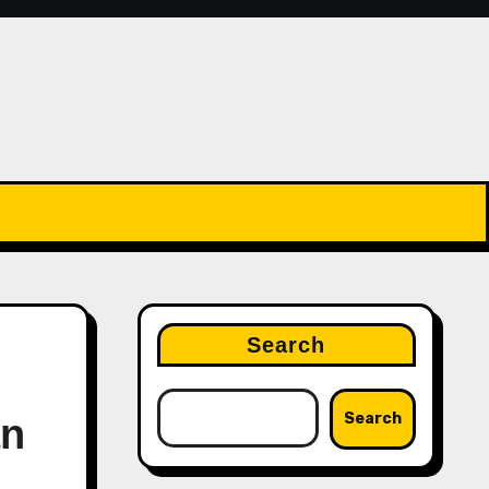
Search
Search
an