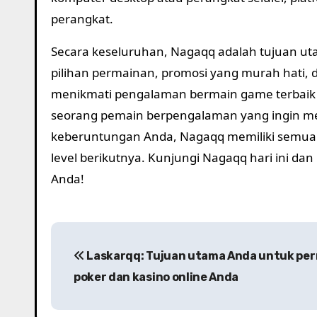
perangkat.
Secara keseluruhan, Nagaqq adalah tujuan ut
pilihan permainan, promosi yang murah hati
menikmati pengalaman bermain game terbaik
seorang pemain berpengalaman yang ingin m
keberuntungan Anda, Nagaqq memiliki semu
level berikutnya. Kunjungi Nagaqq hari ini d
Anda!
P
Laskarqq: Tujuan utama Anda untuk pe
o
poker dan kasino online Anda
s