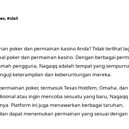
mes
, #
slot
n poker dan permainan kasino Anda? Tidak terlihat lag
 hal poker dan permainan kasino. Dengan berbagai perm
ramah pengguna, Nagaqq adalah tempat yang sempurna
guji keterampilan dan keberuntungan mereka.
permainan poker, termasuk Texas Hold’em, Omaha, dan
isional atau ingin mencoba sesuatu yang baru, Nagaqq 
nya. Platform ini juga menawarkan berbagai taruhan,
pilan dapat menemukan permainan yang sesuai dengan