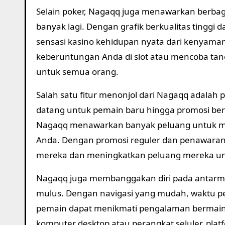
Selain poker, Nagaqq juga menawarkan berbagai
banyak lagi. Dengan grafik berkualitas ting
sensasi kasino kehidupan nyata dari kenyama
keberuntungan Anda di slot atau mencoba tan
untuk semua orang.
Salah satu fitur menonjol dari Nagaqq adalah
datang untuk pemain baru hingga promosi berk
Nagaqq menawarkan banyak peluang untuk m
Anda. Dengan promosi reguler dan penawaran 
mereka dan meningkatkan peluang mereka un
Nagaqq juga membanggakan diri pada antar
mulus. Dengan navigasi yang mudah, waktu p
pemain dapat menikmati pengalaman bermain b
komputer desktop atau perangkat seluler, plat