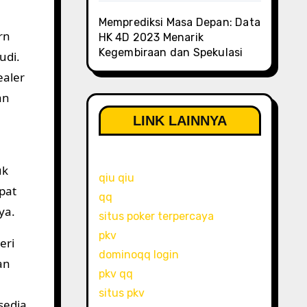
Memprediksi Masa Depan: Data
rn
HK 4D 2023 Menarik
Kegembiraan dan Spekulasi
udi.
ealer
an
LINK LAINNYA
uk
qiu qiu
pat
qq
ya.
situs poker terpercaya
pkv
eri
dominoqq login
an
pkv qq
situs pkv
sedia