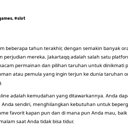
 games
, #
slot
lam beberapa tahun terakhir, dengan semakin banyak or
 perjudian mereka. Jakartaqq adalah salah satu platfo
acam permainan dan pilihan taruhan untuk dinikmati 
man atau pemula yang ingin terjun ke dunia taruhan on
.
n online adalah kemudahan yang ditawarkannya. Anda dap
Anda sendiri, menghilangkan kebutuhan untuk beperg
game favorit kapan pun dan di mana pun Anda mau, baik
 malam saat Anda tidak bisa tidur.