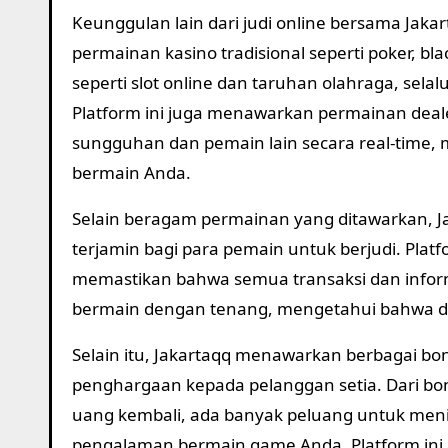
Keunggulan lain dari judi online bersama Jak
permainan kasino tradisional seperti poker, b
seperti slot online dan taruhan olahraga, selal
Platform ini juga menawarkan permainan deale
sungguhan dan pemain lain secara real-time
bermain Anda.
Selain beragam permainan yang ditawarkan, 
terjamin bagi para pemain untuk berjudi. Plat
memastikan bahwa semua transaksi dan informa
bermain dengan tenang, mengetahui bahwa data
Selain itu, Jakartaqq menawarkan berbagai b
penghargaan kepada pelanggan setia. Dari bo
uang kembali, ada banyak peluang untuk m
pengalaman bermain game Anda. Platform ini 