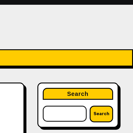
Search
Search