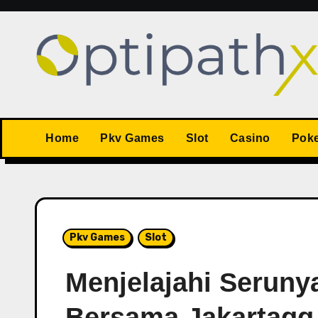
Skip
to
content
Home
Pkv Games
Slot
Casino
Pok
Pkv Games
Slot
Menjelajahi Seruny
Bersama Jakartaqq