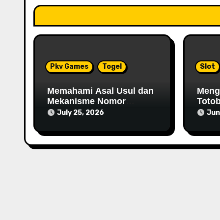
a
v
i
Pkv Games
Togel
Slot
g
Memahami Asal Usul dan
Meng
a
Mekanisme Nomor
Totob
t
Hongkong
Dekat
July 25, 2026
Jun
Onlin
i
o
n