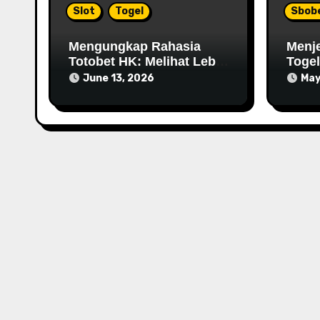
Slot
Togel
Sbob
g
Mengungkap Rahasia
Menje
a
Totobet HK: Melihat Lebih
Toge
t
Dekat Platform Judi
June 13, 2026
May
Online Populer
i
o
n