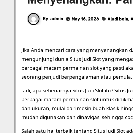
By
admin
May 16, 2026
#
judi bola
, 
Jika Anda mencari cara yang menyenangkan 
mengunjungi dunia Situs Judi Slot yang menga
berbagai macam permainan slot yang pasti a
seorang penjudi berpengalaman atau pemula, S
Jadi, apa sebenarnya Situs Judi Slot itu? Situs
berbagai macam permainan slot untuk dinikmat
dan ukuran, mulai dari mesin buah klasik hing
mudah digunakan dan dinavigasi sehingga coc
Salah satu hal terbaik tentang Situs Judi Slo