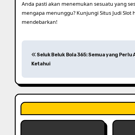
Anda pasti akan menemukan sesuatu yang sesua
mengapa menunggu? Kunjungi Situs Judi Slot ha
mendebarkan!
P
Seluk Beluk Bola 365: Semua yang Perlu
o
Ketahui
s
t
n
a
v
i