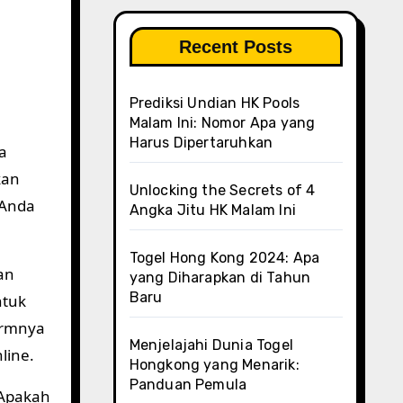
Recent Posts
Prediksi Undian HK Pools
Malam Ini: Nomor Apa yang
Harus Dipertaruhkan
a
kan
Unlocking the Secrets of 4
 Anda
Angka Jitu HK Malam Ini
Togel Hong Kong 2024: Apa
kan
yang Diharapkan di Tahun
Baru
ntuk
formnya
Menjelajahi Dunia Togel
line.
Hongkong yang Menarik:
Panduan Pemula
 Apakah