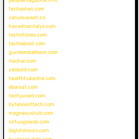
peoplemagazine.info
techashes.com
canyouwash.co
havadisantalya.com
techdtimes.com
techieboot.com
gundembalikesir.com
itechar.com
yesbold.com
healthhubzone.com
ebaraat.com
techjuiced.com
byteboosttech.com
magnexushub.com
virtuogoweb.com
biglotshours.com