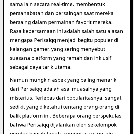
sama lain secara real-time, membentuk
persahabatan dan persaingan saat mereka
bersaing dalam permainan favorit mereka.
Rasa kebersamaan ini adalah salah satu alasan
mengapa Perisaiqq menjadi begitu populer di
kalangan gamer, yang sering menyebut
suasana platform yang ramah dan inklusif
sebagai daya tarik utama.
Namun mungkin aspek yang paling menarik
dari Perisaiqq adalah asal muasalnya yang
misterius. Terlepas dari popularitasnya, sangat
sedikit yang diketahui tentang orang-orang di
balik platform ini. Beberapa orang berspekulasi
bahwa Perisaiqq dijalankan oleh sekelompok
peretas bawah tanah, sementara yang lain