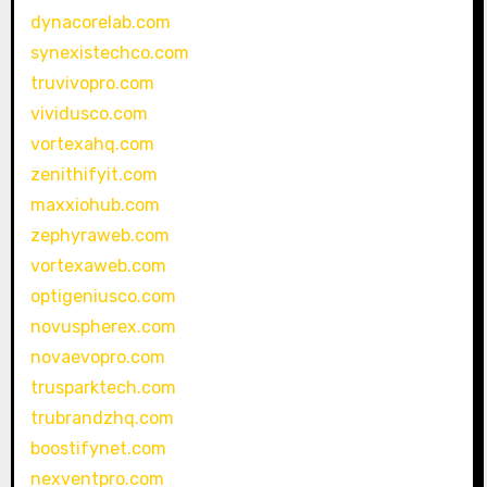
dynacorelab.com
synexistechco.com
truvivopro.com
vividusco.com
vortexahq.com
zenithifyit.com
maxxiohub.com
zephyraweb.com
vortexaweb.com
optigeniusco.com
novuspherex.com
novaevopro.com
trusparktech.com
trubrandzhq.com
boostifynet.com
nexventpro.com