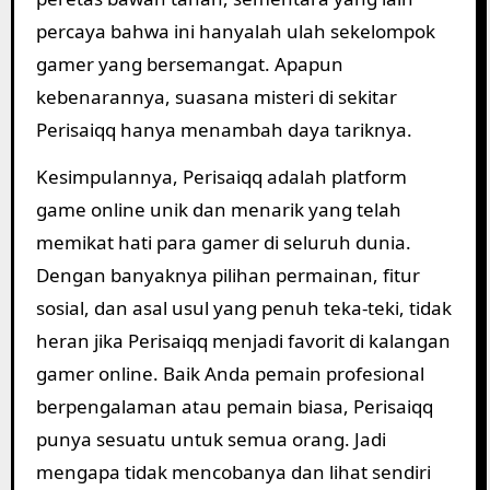
percaya bahwa ini hanyalah ulah sekelompok
gamer yang bersemangat. Apapun
kebenarannya, suasana misteri di sekitar
Perisaiqq hanya menambah daya tariknya.
Kesimpulannya, Perisaiqq adalah platform
game online unik dan menarik yang telah
memikat hati para gamer di seluruh dunia.
Dengan banyaknya pilihan permainan, fitur
sosial, dan asal usul yang penuh teka-teki, tidak
heran jika Perisaiqq menjadi favorit di kalangan
gamer online. Baik Anda pemain profesional
berpengalaman atau pemain biasa, Perisaiqq
punya sesuatu untuk semua orang. Jadi
mengapa tidak mencobanya dan lihat sendiri