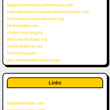
ligadeciclismodecundinamarca.com
nashvilleworkerscompensationattorney.com
holyfamilycathedralschool.org
londonkiddy.com
ufabetcoaching.biz
davismindfulness.org
millionairebyte.com
fortechday.com
getcaminorealestateusa.xyz
Links
baeckereiweber.com