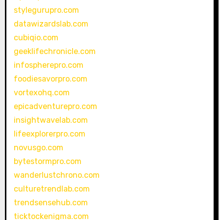
stylegurupro.com
datawizardslab.com
cubiqio.com
geeklifechronicle.com
infospherepro.com
foodiesavorpro.com
vortexohq.com
epicadventurepro.com
insightwavelab.com
lifeexplorerpro.com
novusgo.com
bytestormpro.com
wanderlustchrono.com
culturetrendlab.com
trendsensehub.com
ticktockenigma.com