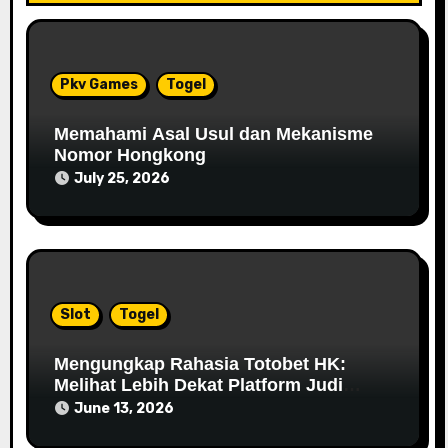
g
a
t
Pkv Games
Togel
i
Memahami Asal Usul dan Mekanisme
Nomor Hongkong
o
July 25, 2026
n
Slot
Togel
Mengungkap Rahasia Totobet HK:
Melihat Lebih Dekat Platform Judi
Online Populer
June 13, 2026