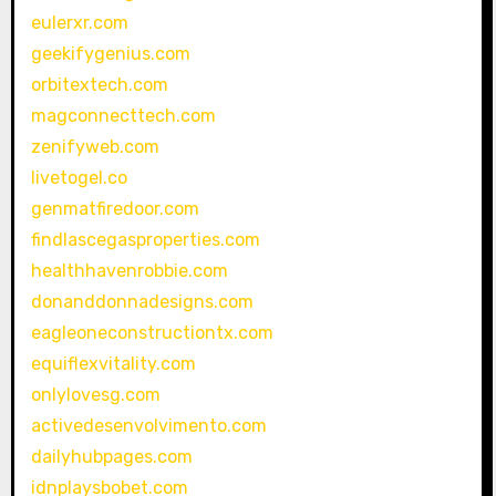
eulerxr.com
geekifygenius.com
orbitextech.com
magconnecttech.com
zenifyweb.com
livetogel.co
genmatfiredoor.com
findlascegasproperties.com
healthhavenrobbie.com
donanddonnadesigns.com
eagleoneconstructiontx.com
equiflexvitality.com
onlylovesg.com
activedesenvolvimento.com
dailyhubpages.com
idnplaysbobet.com