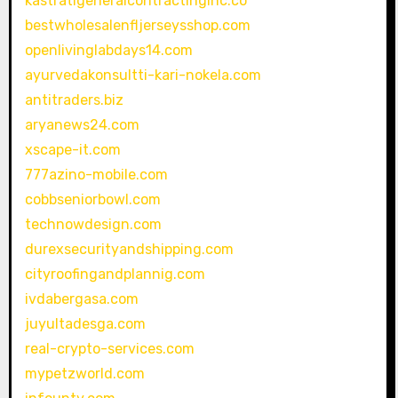
kastratigeneralcontractinginc.co
bestwholesalenfljerseysshop.com
openlivinglabdays14.com
ayurvedakonsultti-kari-nokela.com
antitraders.biz
aryanews24.com
xscape-it.com
777azino-mobile.com
cobbseniorbowl.com
technowdesign.com
durexsecurityandshipping.com
cityroofingandplannig.com
ivdabergasa.com
juyultadesga.com
real-crypto-services.com
mypetzworld.com