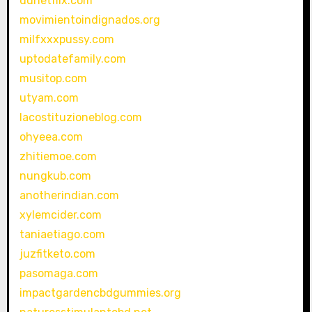
dunetflix.com
movimientoindignados.org
milfxxxpussy.com
uptodatefamily.com
musitop.com
utyam.com
lacostituzioneblog.com
ohyeea.com
zhitiemoe.com
nungkub.com
anotherindian.com
xylemcider.com
taniaetiago.com
juzfitketo.com
pasomaga.com
impactgardencbdgummies.org