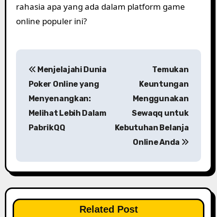
rahasia apa yang ada dalam platform game
online populer ini?
P
Menjelajahi Dunia
Temukan
o
Poker Online yang
Keuntungan
s
Menyenangkan:
Menggunakan
Melihat Lebih Dalam
Sewaqq untuk
t
PabrikQQ
Kebutuhan Belanja
n
Online Anda
a
v
i
Related Post