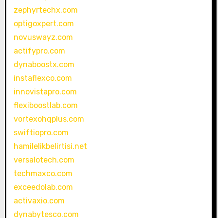
zephyrtechx.com
optigoxpert.com
novuswayz.com
actifypro.com
dynaboostx.com
instaflexco.com
innovistapro.com
flexiboostlab.com
vortexohqplus.com
swiftiopro.com
hamilelikbelirtisi.net
versalotech.com
techmaxco.com
exceedolab.com
activaxio.com
dynabytesco.com