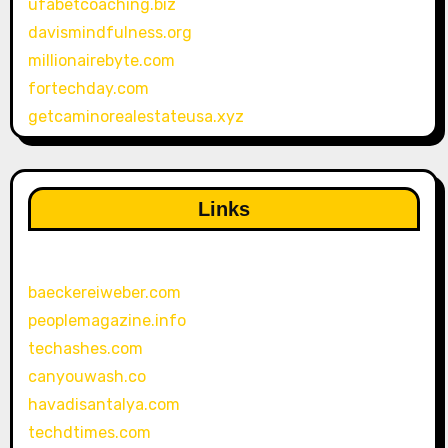
ufabetcoaching.biz
davismindfulness.org
millionairebyte.com
fortechday.com
getcaminorealestateusa.xyz
Links
baeckereiweber.com
peoplemagazine.info
techashes.com
canyouwash.co
havadisantalya.com
techdtimes.com