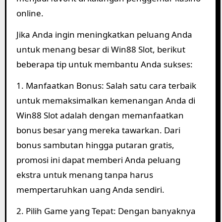
online.
Jika Anda ingin meningkatkan peluang Anda
untuk menang besar di Win88 Slot, berikut
beberapa tip untuk membantu Anda sukses:
1. Manfaatkan Bonus: Salah satu cara terbaik
untuk memaksimalkan kemenangan Anda di
Win88 Slot adalah dengan memanfaatkan
bonus besar yang mereka tawarkan. Dari
bonus sambutan hingga putaran gratis,
promosi ini dapat memberi Anda peluang
ekstra untuk menang tanpa harus
mempertaruhkan uang Anda sendiri.
2. Pilih Game yang Tepat: Dengan banyaknya