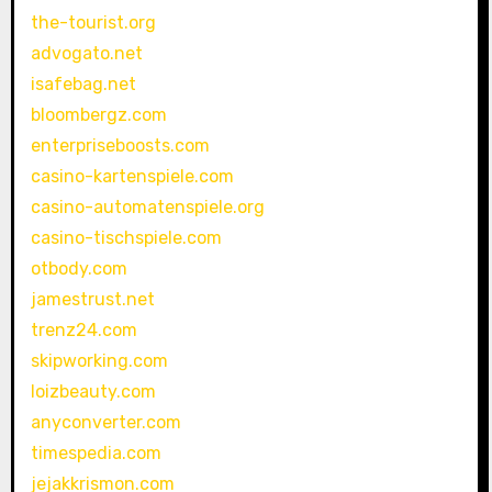
the-tourist.org
advogato.net
isafebag.net
bloombergz.com
enterpriseboosts.com
casino-kartenspiele.com
casino-automatenspiele.org
casino-tischspiele.com
otbody.com
jamestrust.net
trenz24.com
skipworking.com
loizbeauty.com
anyconverter.com
timespedia.com
jejakkrismon.com