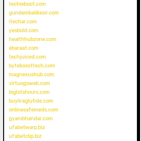
techieboot.com
gundembalikesir.com
itechar.com
yesbold.com
healthhubzone.com
ebaraat.com
techjuiced.com
byteboosttech.com
magnexushub.com
virtuogoweb.com
biglotshours.com
buyliraglutide.com
onlinesafemeds.com
gyanibhandar.com
ufabetwarp.biz
ufabetclip.biz