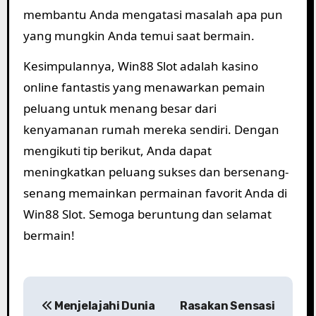
membantu Anda mengatasi masalah apa pun
yang mungkin Anda temui saat bermain.
Kesimpulannya, Win88 Slot adalah kasino
online fantastis yang menawarkan pemain
peluang untuk menang besar dari
kenyamanan rumah mereka sendiri. Dengan
mengikuti tip berikut, Anda dapat
meningkatkan peluang sukses dan bersenang-
senang memainkan permainan favorit Anda di
Win88 Slot. Semoga beruntung dan selamat
bermain!
P
Menjelajahi Dunia
Rasakan Sensasi