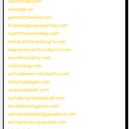
zenifyweb.com
livetogel.co
genmatfiredoor.com
findlascegasproperties.com
healthhavenrobbie.com
donanddonnadesigns.com
eagleoneconstructiontx.com
equiflexvitality.com
onlylovesg.com
activedesenvolvimento.com
dailyhubpages.com
idnplaysbobet.com
sattakingvikidadacall.com
bestbolaslotgames.com
sattamatkafixedgamehere.com
entrepreneurguardian.com