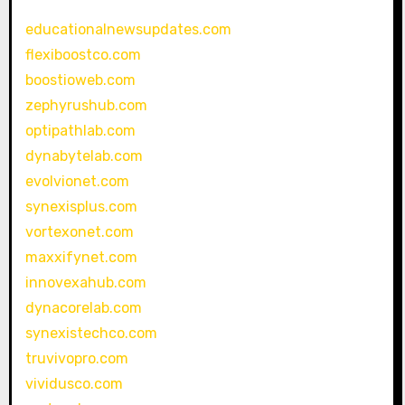
educationalnewsupdates.com
flexiboostco.com
boostioweb.com
zephyrushub.com
optipathlab.com
dynabytelab.com
evolvionet.com
synexisplus.com
vortexonet.com
maxxifynet.com
innovexahub.com
dynacorelab.com
synexistechco.com
truvivopro.com
vividusco.com