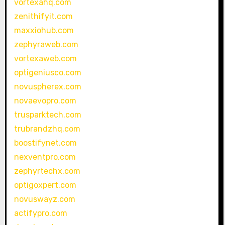
vortexahq.com
zenithifyit.com
maxxiohub.com
zephyraweb.com
vortexaweb.com
optigeniusco.com
novuspherex.com
novaevopro.com
trusparktech.com
trubrandzhq.com
boostifynet.com
nexventpro.com
zephyrtechx.com
optigoxpert.com
novuswayz.com
actifypro.com