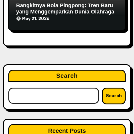
Bangkitnya Bola Pingpong: Tren Baru
yang Menggemparkan Dunia Olahraga
May 21, 2026
Search
Search
Recent Posts