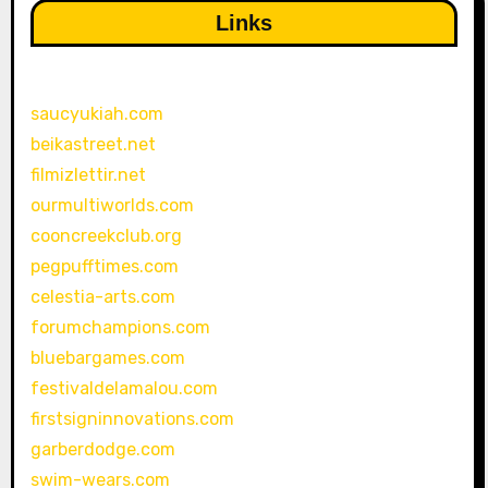
Links
saucyukiah.com
beikastreet.net
filmizlettir.net
ourmultiworlds.com
cooncreekclub.org
pegpufftimes.com
celestia-arts.com
forumchampions.com
bluebargames.com
festivaldelamalou.com
firstsigninnovations.com
garberdodge.com
swim-wears.com