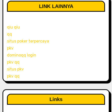
LINK LAINNYA
qiu qiu
qq
situs poker terpercaya
pkv
dominoqq login
pkv qq
situs pkv
pkv qq
Links