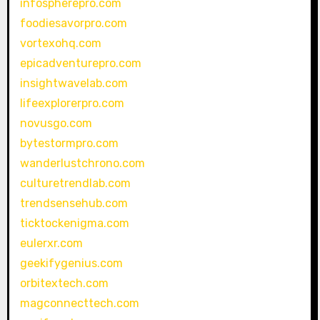
infospherepro.com
foodiesavorpro.com
vortexohq.com
epicadventurepro.com
insightwavelab.com
lifeexplorerpro.com
novusgo.com
bytestormpro.com
wanderlustchrono.com
culturetrendlab.com
trendsensehub.com
ticktockenigma.com
eulerxr.com
geekifygenius.com
orbitextech.com
magconnecttech.com