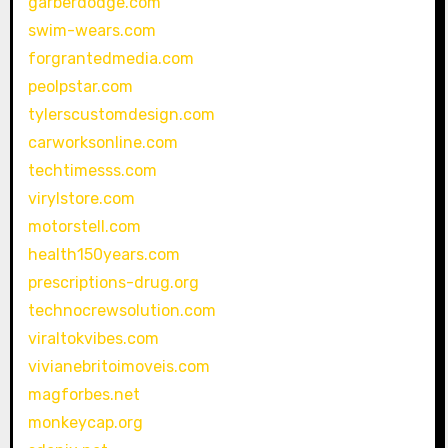
garberdodge.com
swim-wears.com
forgrantedmedia.com
peolpstar.com
tylerscustomdesign.com
carworksonline.com
techtimesss.com
virylstore.com
motorstell.com
health150years.com
prescriptions-drug.org
technocrewsolution.com
viraltokvibes.com
vivianebritoimoveis.com
magforbes.net
monkeycap.org