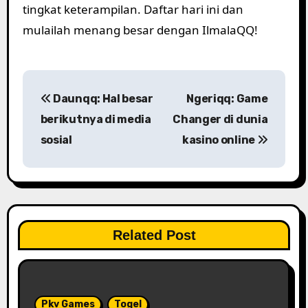
tingkat keterampilan. Daftar hari ini dan
mulailah menang besar dengan IlmalaQQ!
P
Daunqq: Hal besar
Ngeriqq: Game
o
berikutnya di media
Changer di dunia
s
sosial
kasino online
t
n
a
Related Post
v
i
Pkv Games
Togel