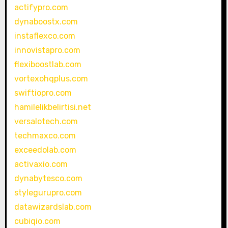
actifypro.com
dynaboostx.com
instaflexco.com
innovistapro.com
flexiboostlab.com
vortexohqplus.com
swiftiopro.com
hamilelikbelirtisi.net
versalotech.com
techmaxco.com
exceedolab.com
activaxio.com
dynabytesco.com
stylegurupro.com
datawizardslab.com
cubiqio.com