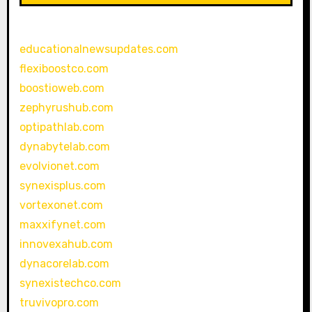
educationalnewsupdates.com
flexiboostco.com
boostioweb.com
zephyrushub.com
optipathlab.com
dynabytelab.com
evolvionet.com
synexisplus.com
vortexonet.com
maxxifynet.com
innovexahub.com
dynacorelab.com
synexistechco.com
truvivopro.com