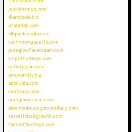
timespedia.com
jejakkrismon.com
diemthole.biz
ufabetkk.com
allquickmedia.com
technewsgazette.com
pureglowfacecream.com
kingofherrings.com
mrbetjapan.com
anewentity.biz
appkuala.com
seo7days.com
pureglowcream.com
bloemenbezorgenvandaag.com
secrettohairgrowth.com
tasteofthaitogo.com