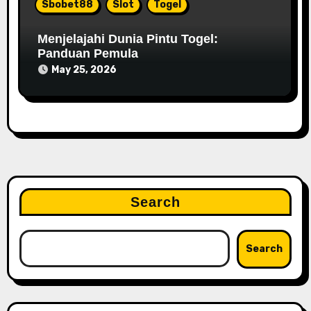
Sbobet88
Slot
Togel
Menjelajahi Dunia Pintu Togel:
Panduan Pemula
May 25, 2026
Search
Search