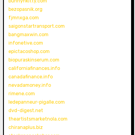
bunnynkitty.com
bezopasnik.org
fjmnxga.com
saigonstartransport.com
bangmaxwin.com
infonetive.com
epictacoshop.com
biopuraskinserum.com
californiafinances.info
canadafinance.info
nevadamoney.info
rimene.com
ledepanneur-pigalle.com
dvd-digest.net
theartistsmarketnola.com
chiranaplus.biz