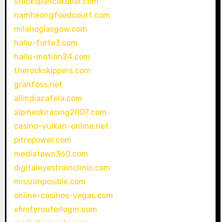
stackspancakebar.com
namheongfoodcourt.com
milanoglasgow.com
hallu-forte3.com
hallu-motion24.com
therockskippers.com
granfoss.net
allindiacafela.com
alpineskiracing2007.com
casino-vulkan-online.net
pitrepower.com
mediatown360.com
digitaleyestrainclinic.com
missionposible.com
online-casinos-vegas.com
xfinityrouterlogin.com