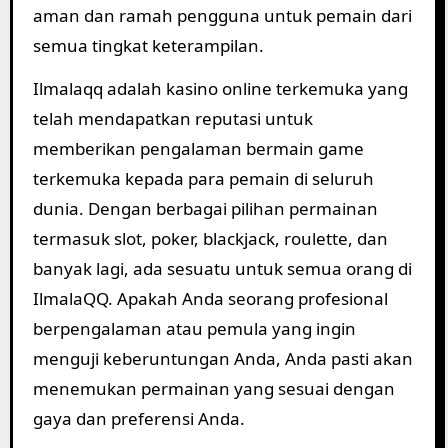
aman dan ramah pengguna untuk pemain dari
semua tingkat keterampilan.
Ilmalaqq adalah kasino online terkemuka yang
telah mendapatkan reputasi untuk
memberikan pengalaman bermain game
terkemuka kepada para pemain di seluruh
dunia. Dengan berbagai pilihan permainan
termasuk slot, poker, blackjack, roulette, dan
banyak lagi, ada sesuatu untuk semua orang di
IlmalaQQ. Apakah Anda seorang profesional
berpengalaman atau pemula yang ingin
menguji keberuntungan Anda, Anda pasti akan
menemukan permainan yang sesuai dengan
gaya dan preferensi Anda.