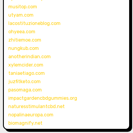
musitop.com
utyam.com
lacostituzioneblog.com
ohyeea.com
zhitiemoe.com
nungkub.com
anotherindian.com
xylemcider.com
taniaetiago.com
juzfitketo.com
pasomaga.com
impactgardencbdgummies.org
naturesstimulantcbd.net
nopalinaeuropa.com
biomagnify.net