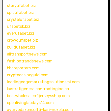
storyufabet.biz
epicufabet.biz
crystalufabet.biz
ufabetok.biz
everufabet.biz
crowdufabet.biz
buildufabet.biz
alltransportnews.com
fashiontrandsnews.com
bbcreporters.com
cryptocasinoguid.com
leadingedgemarketingsolutionsmi.com
kastratigeneralcontractinginc.co
bestwholesalenfljerseysshop.com
openlivinglabdays14.com
ayurvedakonsultti-kari-nokela.com