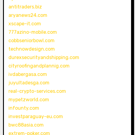
antitraders.biz
aryanews24.com
xscape-it.com
777azino-mobile.com
cobbseniorbowl.com
technowdesign.com
durexsecurityandshipping.com
cityroofingandplannig.com
ivdabergasa.com
juyultadesga.com
real-crypto-services.com
mypetzworld.com
infounty.com
investparaguay-eu.com
bwc88asia.com
extrem-poker.com