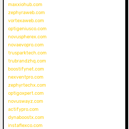
maxxiohub.com
zephyraweb.com
vortexaweb.com
optigeniusco.com
novuspherex.com
novaevopro.com
trusparktech.com
trubrandzhq.com
boostifynet.com
nexventpro.com
zephyrtechx.com
optigoxpert.com
novuswayz.com
actifypro.com
dynaboostx.com
instaflexco.com