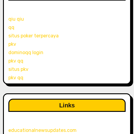
qiu qiu
qq
situs poker terpercaya
pkv
dominoqq login
pkv qq
situs pkv
pkv qq
Links
educationalnewsupdates.com