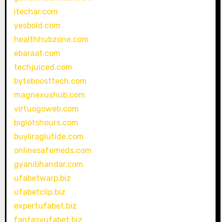
itechar.com
yesbold.com
healthhubzone.com
ebaraat.com
techjuiced.com
byteboosttech.com
magnexushub.com
virtuogoweb.com
biglotshours.com
buyliraglutide.com
onlinesafemeds.com
gyanibhandar.com
ufabetwarp.biz
ufabetclip.biz
expertufabet.biz
fantasyufabet.biz