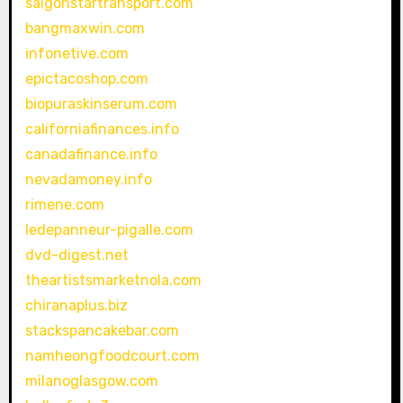
saigonstartransport.com
bangmaxwin.com
infonetive.com
epictacoshop.com
biopuraskinserum.com
californiafinances.info
canadafinance.info
nevadamoney.info
rimene.com
ledepanneur-pigalle.com
dvd-digest.net
theartistsmarketnola.com
chiranaplus.biz
stackspancakebar.com
namheongfoodcourt.com
milanoglasgow.com