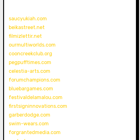
saucyukiah.com
beikastreet.net
filmizlettir.net
ourmultiworlds.com
cooncreekclub.org
pegpufftimes.com
celestia-arts.com
forumchampions.com
bluebargames.com
festivaldelamalou.com
firstsigninnovations.com
garberdodge.com
swim-wears.com
forgrantedmedia.com