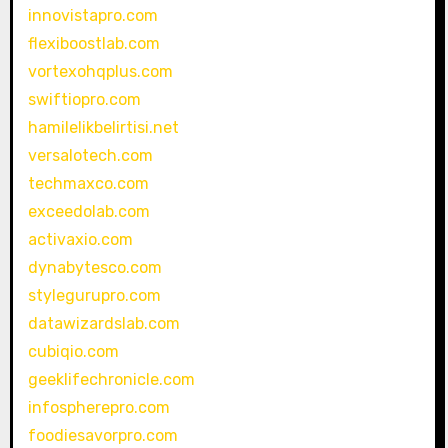
innovistapro.com
flexiboostlab.com
vortexohqplus.com
swiftiopro.com
hamilelikbelirtisi.net
versalotech.com
techmaxco.com
exceedolab.com
activaxio.com
dynabytesco.com
stylegurupro.com
datawizardslab.com
cubiqio.com
geeklifechronicle.com
infospherepro.com
foodiesavorpro.com