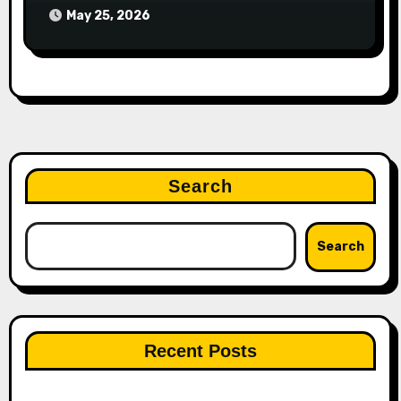
May 25, 2026
Search
Search
Recent Posts