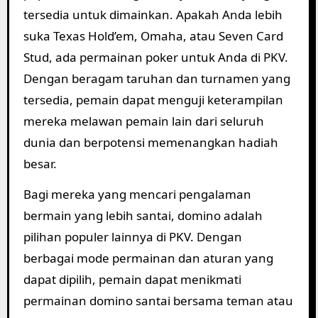
tersedia untuk dimainkan. Apakah Anda lebih
suka Texas Hold’em, Omaha, atau Seven Card
Stud, ada permainan poker untuk Anda di PKV.
Dengan beragam taruhan dan turnamen yang
tersedia, pemain dapat menguji keterampilan
mereka melawan pemain lain dari seluruh
dunia dan berpotensi memenangkan hadiah
besar.
Bagi mereka yang mencari pengalaman
bermain yang lebih santai, domino adalah
pilihan populer lainnya di PKV. Dengan
berbagai mode permainan dan aturan yang
dapat dipilih, pemain dapat menikmati
permainan domino santai bersama teman atau