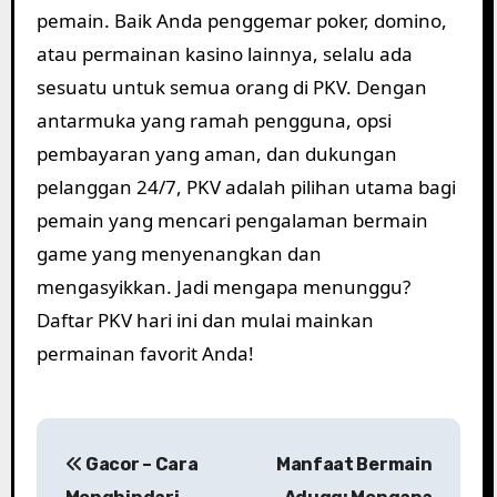
pemain. Baik Anda penggemar poker, domino,
atau permainan kasino lainnya, selalu ada
sesuatu untuk semua orang di PKV. Dengan
antarmuka yang ramah pengguna, opsi
pembayaran yang aman, dan dukungan
pelanggan 24/7, PKV adalah pilihan utama bagi
pemain yang mencari pengalaman bermain
game yang menyenangkan dan
mengasyikkan. Jadi mengapa menunggu?
Daftar PKV hari ini dan mulai mainkan
permainan favorit Anda!
P
Gacor – Cara
Manfaat Bermain
o