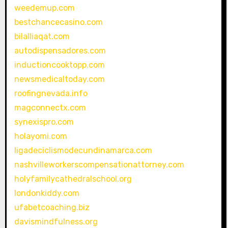
weedemup.com
bestchancecasino.com
bilalliaqat.com
autodispensadores.com
inductioncooktopp.com
newsmedicaltoday.com
roofingnevada.info
magconnectx.com
synexispro.com
holayomi.com
ligadeciclismodecundinamarca.com
nashvilleworkerscompensationattorney.com
holyfamilycathedralschool.org
londonkiddy.com
ufabetcoaching.biz
davismindfulness.org