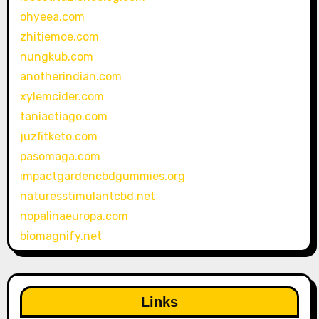
ohyeea.com
zhitiemoe.com
nungkub.com
anotherindian.com
xylemcider.com
taniaetiago.com
juzfitketo.com
pasomaga.com
impactgardencbdgummies.org
naturesstimulantcbd.net
nopalinaeuropa.com
biomagnify.net
Links