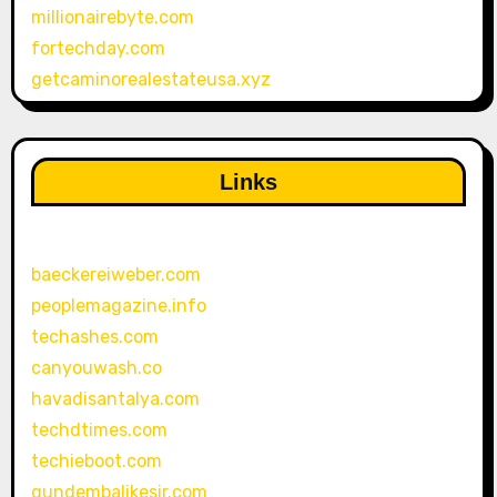
millionairebyte.com
fortechday.com
getcaminorealestateusa.xyz
Links
baeckereiweber.com
peoplemagazine.info
techashes.com
canyouwash.co
havadisantalya.com
techdtimes.com
techieboot.com
gundembalikesir.com