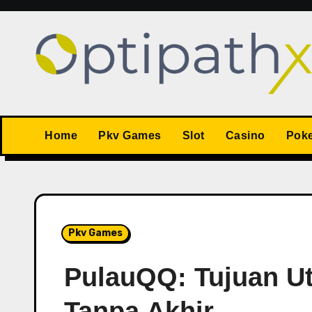
Skip
to
content
Home
Pkv Games
Slot
Casino
Pok
Pkv Games
PulauQQ: Tujuan U
Tanpa Akhir