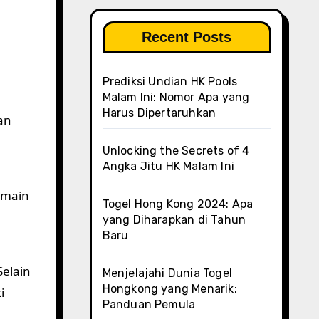
Recent Posts
Prediksi Undian HK Pools
Malam Ini: Nomor Apa yang
Harus Dipertaruhkan
an
Unlocking the Secrets of 4
Angka Jitu HK Malam Ini
rmain
Togel Hong Kong 2024: Apa
yang Diharapkan di Tahun
Baru
Selain
Menjelajahi Dunia Togel
Hongkong yang Menarik:
i
Panduan Pemula