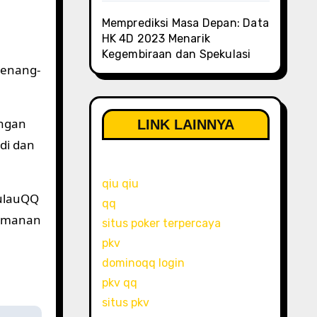
Memprediksi Masa Depan: Data
HK 4D 2023 Menarik
Kegembiraan dan Spekulasi
senang-
engan
LINK LAINNYA
adi dan
qiu qiu
PulauQQ
qq
eamanan
situs poker terpercaya
pkv
dominoqq login
pkv qq
situs pkv