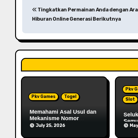
P
Tingkatkan Permainan Anda dengan Ar
o
Hiburan Online Generasi Berikutnya
s
t
n
a
v
i
Pkv 
Pkv Games
Togel
g
Slot
Memahami Asal Usul dan
a
Seluk
Mekanisme Nomor
Semu
t
Hongkong
July 25, 2026
May
Ketah