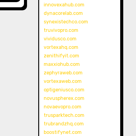
innovexahub.com
dynacorelab.com
synexistechco.com
truvivopro.com
vividusco.com
vortexahq.com
zenithifyit.com
maxxiohub.com
zephyraweb.com
vortexaweb.com
optigeniusco.com
novuspherex.com
novaevopro.com
trusparktech.com
trubrandzhq.com
boostifynet.com