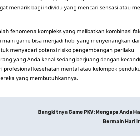
ngat menarik bagi individu yang mencari sensasi atau me
lah fenomena kompleks yang melibatkan kombinasi fak
n bermain game bisa menjadi hobi yang menyenangkan da
tuk menyadari potensi risiko pengembangan perilaku
seorang yang Anda kenal sedang berjuang dengan kecan
i profesional kesehatan mental atau kelompok penduk
i mereka yang membutuhkannya.
Bangkitnya Game PKV: Mengapa Anda Ha
Bermain Hari I