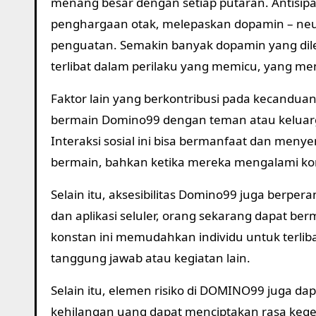
menang besar dengan setiap putaran. Antisip
penghargaan otak, melepaskan dopamin – neu
penguatan. Semakin banyak dopamin yang dil
terlibat dalam perilaku yang memicu, yang me
Faktor lain yang berkontribusi pada kecandua
bermain Domino99 dengan teman atau keluarg
Interaksi sosial ini bisa bermanfaat dan meny
bermain, bahkan ketika mereka mengalami kon
Selain itu, aksesibilitas Domino99 juga berper
dan aplikasi seluler, orang sekarang dapat be
konstan ini memudahkan individu untuk terli
tanggung jawab atau kegiatan lain.
Selain itu, elemen risiko di DOMINO99 juga dap
kehilangan uang dapat menciptakan rasa kege