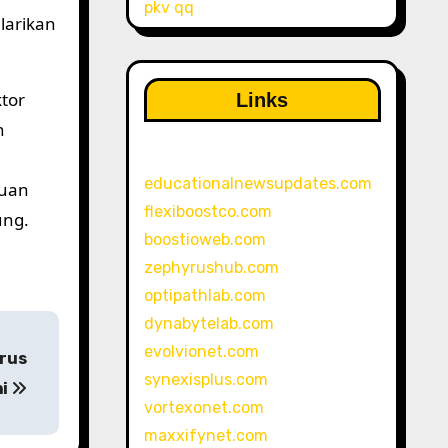
pkv qq
larikan
tor
Links
n
educationalnewsupdates.com
duan
flexiboostco.com
ung.
boostioweb.com
zephyrushub.com
optipathlab.com
dynabytelab.com
evolvionet.com
rus
synexisplus.com
ni
vortexonet.com
maxxifynet.com