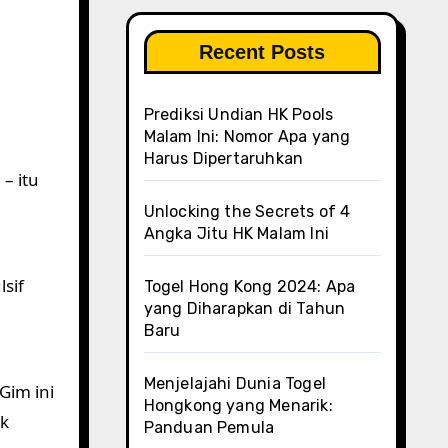
Recent Posts
Prediksi Undian HK Pools
Malam Ini: Nomor Apa yang
Harus Dipertaruhkan
– itu
Unlocking the Secrets of 4
Angka Jitu HK Malam Ini
sif
Togel Hong Kong 2024: Apa
yang Diharapkan di Tahun
Baru
Menjelajahi Dunia Togel
Gim ini
Hongkong yang Menarik:
uk
Panduan Pemula