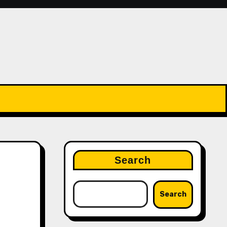
Search
Search