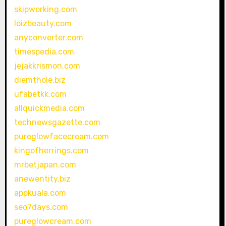
skipworking.com
loizbeauty.com
anyconverter.com
timespedia.com
jejakkrismon.com
diemthole.biz
ufabetkk.com
allquickmedia.com
technewsgazette.com
pureglowfacecream.com
kingofherrings.com
mrbetjapan.com
anewentity.biz
appkuala.com
seo7days.com
pureglowcream.com