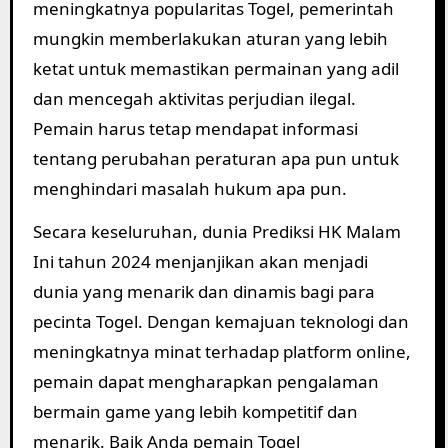
meningkatnya popularitas Togel, pemerintah
mungkin memberlakukan aturan yang lebih
ketat untuk memastikan permainan yang adil
dan mencegah aktivitas perjudian ilegal.
Pemain harus tetap mendapat informasi
tentang perubahan peraturan apa pun untuk
menghindari masalah hukum apa pun.
Secara keseluruhan, dunia Prediksi HK Malam
Ini tahun 2024 menjanjikan akan menjadi
dunia yang menarik dan dinamis bagi para
pecinta Togel. Dengan kemajuan teknologi dan
meningkatnya minat terhadap platform online,
pemain dapat mengharapkan pengalaman
bermain game yang lebih kompetitif dan
menarik. Baik Anda pemain Togel