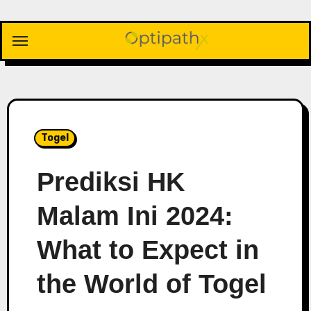
Skip
to
content
Togel
Prediksi HK
Malam Ini 2024:
What to Expect in
the World of Togel