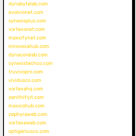
dynabytelab.com
evolvionet.com
synexisplus.com
vortexonet.com
maxxifynet.com
innovexahub.com
dynacorelab.com
synexistechco.com
truvivopro.com
vividusco.com
vortexahq.com
zenithifyit.com
maxxiohub.com
zephyraweb.com
vortexaweb.com
optigeniusco.com