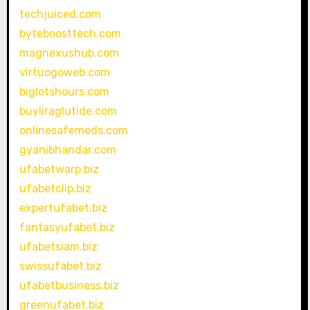
techjuiced.com
byteboosttech.com
magnexushub.com
virtuogoweb.com
biglotshours.com
buyliraglutide.com
onlinesafemeds.com
gyanibhandar.com
ufabetwarp.biz
ufabetclip.biz
expertufabet.biz
fantasyufabet.biz
ufabetsiam.biz
swissufabet.biz
ufabetbusiness.biz
greenufabet.biz