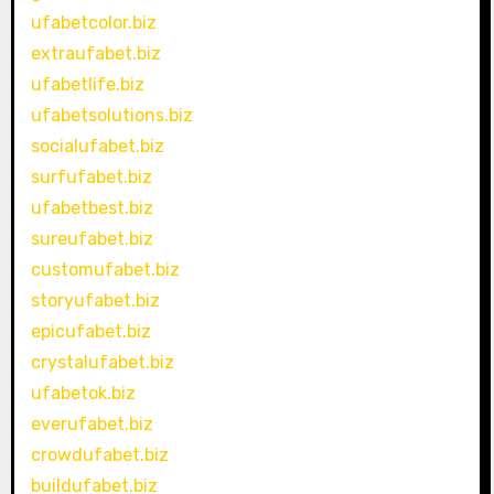
ufabetcolor.biz
extraufabet.biz
ufabetlife.biz
ufabetsolutions.biz
socialufabet.biz
surfufabet.biz
ufabetbest.biz
sureufabet.biz
customufabet.biz
storyufabet.biz
epicufabet.biz
crystalufabet.biz
ufabetok.biz
everufabet.biz
crowdufabet.biz
buildufabet.biz