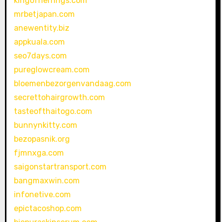
kingofherrings.com
mrbetjapan.com
anewentity.biz
appkuala.com
seo7days.com
pureglowcream.com
bloemenbezorgenvandaag.com
secrettohairgrowth.com
tasteofthaitogo.com
bunnynkitty.com
bezopasnik.org
fjmnxga.com
saigonstartransport.com
bangmaxwin.com
infonetive.com
epictacoshop.com