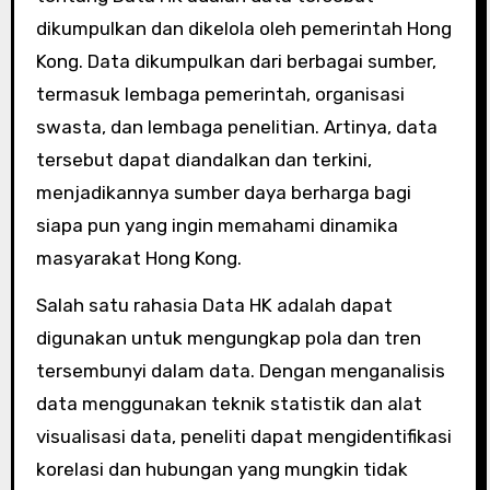
dikumpulkan dan dikelola oleh pemerintah Hong
Kong. Data dikumpulkan dari berbagai sumber,
termasuk lembaga pemerintah, organisasi
swasta, dan lembaga penelitian. Artinya, data
tersebut dapat diandalkan dan terkini,
menjadikannya sumber daya berharga bagi
siapa pun yang ingin memahami dinamika
masyarakat Hong Kong.
Salah satu rahasia Data HK adalah dapat
digunakan untuk mengungkap pola dan tren
tersembunyi dalam data. Dengan menganalisis
data menggunakan teknik statistik dan alat
visualisasi data, peneliti dapat mengidentifikasi
korelasi dan hubungan yang mungkin tidak