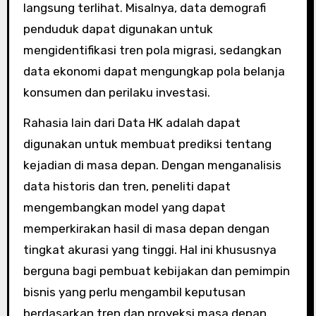
langsung terlihat. Misalnya, data demografi
penduduk dapat digunakan untuk
mengidentifikasi tren pola migrasi, sedangkan
data ekonomi dapat mengungkap pola belanja
konsumen dan perilaku investasi.
Rahasia lain dari Data HK adalah dapat
digunakan untuk membuat prediksi tentang
kejadian di masa depan. Dengan menganalisis
data historis dan tren, peneliti dapat
mengembangkan model yang dapat
memperkirakan hasil di masa depan dengan
tingkat akurasi yang tinggi. Hal ini khususnya
berguna bagi pembuat kebijakan dan pemimpin
bisnis yang perlu mengambil keputusan
berdasarkan tren dan proyeksi masa depan.