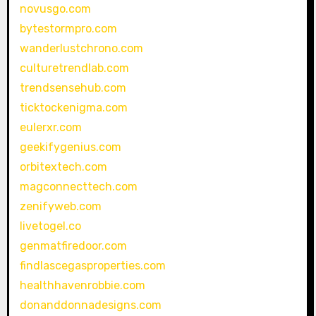
novusgo.com
bytestormpro.com
wanderlustchrono.com
culturetrendlab.com
trendsensehub.com
ticktockenigma.com
eulerxr.com
geekifygenius.com
orbitextech.com
magconnecttech.com
zenifyweb.com
livetogel.co
genmatfiredoor.com
findlascegasproperties.com
healthhavenrobbie.com
donanddonnadesigns.com