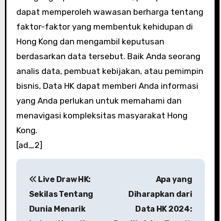
dapat memperoleh wawasan berharga tentang
faktor-faktor yang membentuk kehidupan di
Hong Kong dan mengambil keputusan
berdasarkan data tersebut. Baik Anda seorang
analis data, pembuat kebijakan, atau pemimpin
bisnis, Data HK dapat memberi Anda informasi
yang Anda perlukan untuk memahami dan
menavigasi kompleksitas masyarakat Hong
Kong.
[ad_2]
P
Live Draw HK:
Apa yang
o
Sekilas Tentang
Diharapkan dari
s
Dunia Menarik
Data HK 2024: