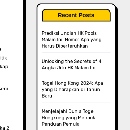
Recent Posts
Prediksi Undian HK Pools
Malam Ini: Nomor Apa yang
Harus Dipertaruhkan
a
tik
Unlocking the Secrets of 4
gkap
Angka Jitu HK Malam Ini
Togel Hong Kong 2024: Apa
seni
yang Diharapkan di Tahun
Baru
Menjelajahi Dunia Togel
Hongkong yang Menarik:
Panduan Pemula
ka 2