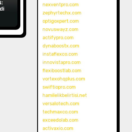
4:
nexventpro.com
di
zephyrtechx.com
optigoxpert.com
novuswayz.com
actifypro.com
dynaboostx.com
instaflexco.com
innovistapro.com
flexiboostlab.com
vortexohqplus.com
swiftiopro.com
hamilelikbelirtisi.net
versalotech.com
techmaxco.com
exceedolab.com
activaxio.com