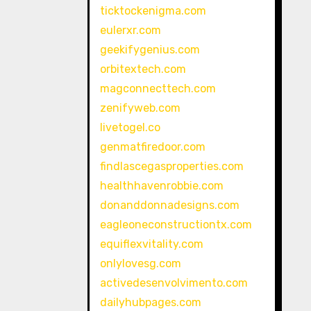
ticktockenigma.com
eulerxr.com
geekifygenius.com
orbitextech.com
magconnecttech.com
zenifyweb.com
livetogel.co
genmatfiredoor.com
findlascegasproperties.com
healthhavenrobbie.com
donanddonnadesigns.com
eagleoneconstructiontx.com
equiflexvitality.com
onlylovesg.com
activedesenvolvimento.com
dailyhubpages.com