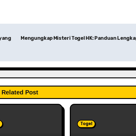
 yang
Mengungkap Misteri Togel HK: Panduan Lengk
Related Post
Togel