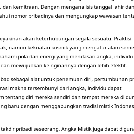
an kemitraan. Dengan menganalisis tanggal lahir da
getahui nomor pribadinya dan mengungkap wawasan tent
keyakinan akan keterhubungan segala sesuatu. Praktisi
cak, namun kekuatan kosmik yang mengatur alam seme
ami pola dan energi yang mendasari angka, individu
i dan mewujudkan keinginannya dengan lebih efektif.
bad sebagai alat untuk penemuan diri, pertumbuhan pr
asi makna tersembunyi dari angka, individu dapat
entang diri mereka sendiri dan tempat mereka di dun
yang baru dengan menggabungkan tradisi mistik Indones
takdir pribadi seseorang, Angka Mistik juga dapat digu