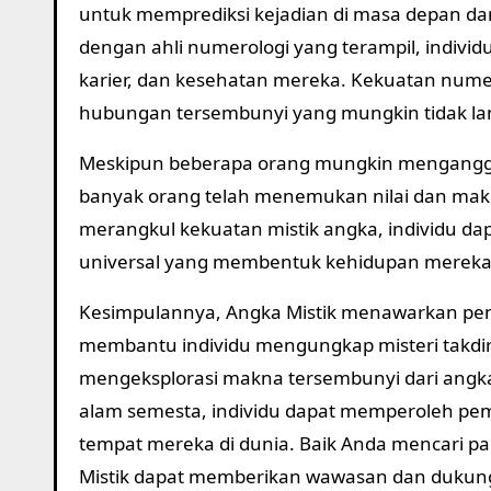
untuk memprediksi kejadian di masa depan da
dengan ahli numerologi yang terampil, indivi
karier, dan kesehatan mereka. Kekuatan num
hubungan tersembunyi yang mungkin tidak lan
Meskipun beberapa orang mungkin menganggap
banyak orang telah menemukan nilai dan mak
merangkul kekuatan mistik angka, individu 
universal yang membentuk kehidupan mereka
Kesimpulannya, Angka Mistik menawarkan pen
membantu individu mengungkap misteri takd
mengeksplorasi makna tersembunyi dari ang
alam semesta, individu dapat memperoleh pem
tempat mereka di dunia. Baik Anda mencari pa
Mistik dapat memberikan wawasan dan dukunga