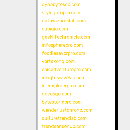
dynabytesco.com
stylegurupro.com
datawizardslab.com
cubiqio.com
geeklifechronicle.com
infospherepro.com
foodiesavorpro.com
vortexohq.com
epicadventurepro.com
insightwavelab.com
lifeexplorerpro.com
novusgo.com
bytestormpro.com
wanderlustchrono.com
culturetrendlab.com
trendsensehub.com