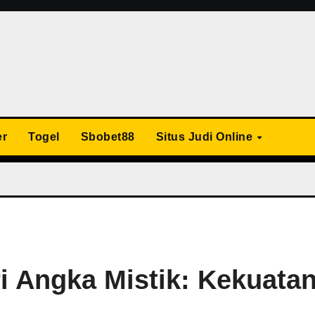
er
Togel
Sbobet88
Situs Judi Online
 Angka Mistik: Kekuata