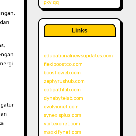
pkv qq
ungan,
 dan
Links
s,
Dengan
educationalnewsupdates.com
nergi
flexiboostco.com
boostioweb.com
zephyrushub.com
optipathlab.com
dynabytelab.com
ngatur
evolvionet.com
dan
synexisplus.com
ka
vortexonet.com
maxxifynet.com