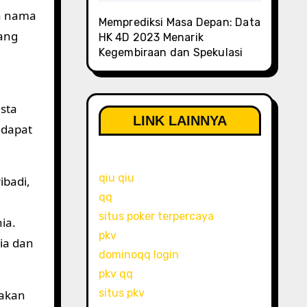
n nama
Memprediksi Masa Depan: Data
ang
HK 4D 2023 Menarik
Kegembiraan dan Spekulasi
sta
LINK LAINNYA
 dapat
qiu qiu
ibadi,
qq
situs poker terpercaya
ia.
pkv
ia dan
dominoqq login
pkv qq
situs pkv
nakan