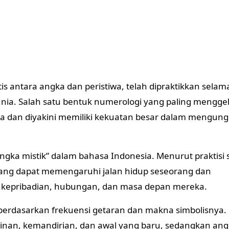
 antara angka dan peristiwa, telah dipraktikkan selam
nia. Salah satu bentuk numerologi yang paling menggeli
sia dan diyakini memiliki kekuatan besar dalam mengun
angka mistik” dalam bahasa Indonesia. Menurut praktisi 
yang dapat memengaruhi jalan hidup seseorang dan
kepribadian, hubungan, dan masa depan mereka.
u berdasarkan frekuensi getaran dan makna simbolisnya.
inan, kemandirian, dan awal yang baru, sedangkan ang