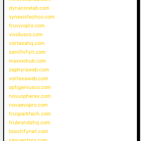
dynacorelab.com
synexistechco.com
truvivopro.com
vividusco.com
vortexahq.com
zenithifyit.com
maxxiohub.com
zephyraweb.com
vortexaweb.com
optigeniusco.com
novuspherex.com
novaevopro.com
trusparktech.com
trubrandzhq.com
boostifynet.com
nexventpro.com