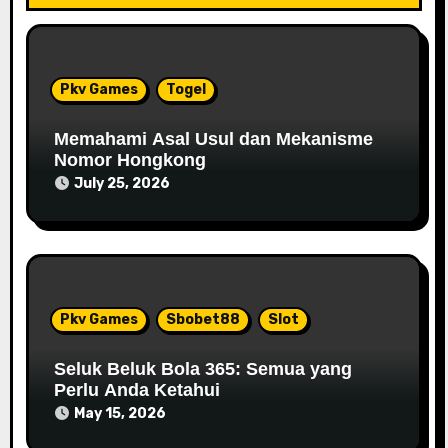
v
i
g
Pkv Games
Togel
a
Memahami Asal Usul dan Mekanisme
Nomor Hongkong
t
July 25, 2026
i
o
n
Pkv Games
Sbobet88
Slot
Seluk Beluk Bola 365: Semua yang
Perlu Anda Ketahui
May 15, 2026