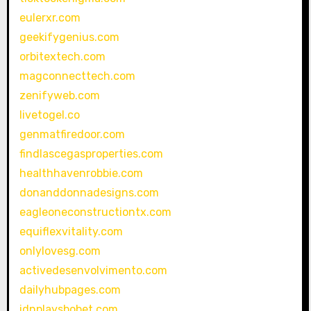
eulerxr.com
geekifygenius.com
orbitextech.com
magconnecttech.com
zenifyweb.com
livetogel.co
genmatfiredoor.com
findlascegasproperties.com
healthhavenrobbie.com
donanddonnadesigns.com
eagleoneconstructiontx.com
equiflexvitality.com
onlylovesg.com
activedesenvolvimento.com
dailyhubpages.com
idnplaysbobet.com