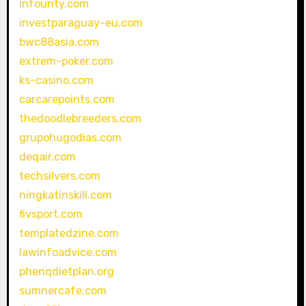
infounty.com
investparaguay-eu.com
bwc88asia.com
extrem-poker.com
ks-casino.com
carcarepoints.com
thedoodlebreeders.com
grupohugodias.com
deqair.com
techsilvers.com
ningkatinskill.com
fivsport.com
templatedzine.com
lawinfoadvice.com
phenqdietplan.org
sumnercafe.com