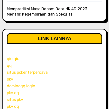
Memprediksi Masa Depan: Data HK 4D 2023
Menarik Kegembiraan dan Spekulasi
LINK LAINNYA
qiu qiu
qq
situs poker terpercaya
pkv
dominoqq login
pkv qq
situs pkv
pkv qq