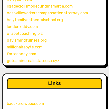
ligadeciclismodecundinamarca.com
nashvilleworkerscompensationattorney.com
holyfamilycathedralschool.org
londonkiddy.com
ufabetcoaching.biz
davismindfulness.org
millionairebyte.com
fortechday.com
getcaminorealestateusa.xyz
Links
baeckereiweber.com