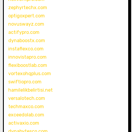
zephyrtechx.com
optigoxpert.com
novuswayz.com
actifypro.com
dynaboostx.com
instaflexco.com
innovistapro.com
flexiboostlab.com
vortexohqplus.com
swiftiopro.com
hamilelikbelirtisi.net
versalotech.com
techmaxco.com
exceedolab.com
activaxio.com
dynabytesco.com