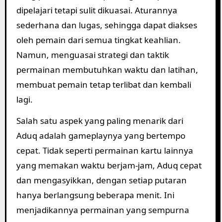
dipelajari tetapi sulit dikuasai. Aturannya
sederhana dan lugas, sehingga dapat diakses
oleh pemain dari semua tingkat keahlian.
Namun, menguasai strategi dan taktik
permainan membutuhkan waktu dan latihan,
membuat pemain tetap terlibat dan kembali
lagi.
Salah satu aspek yang paling menarik dari
Aduq adalah gameplaynya yang bertempo
cepat. Tidak seperti permainan kartu lainnya
yang memakan waktu berjam-jam, Aduq cepat
dan mengasyikkan, dengan setiap putaran
hanya berlangsung beberapa menit. Ini
menjadikannya permainan yang sempurna