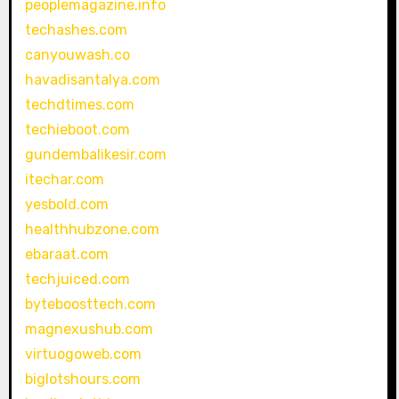
peoplemagazine.info
techashes.com
canyouwash.co
havadisantalya.com
techdtimes.com
techieboot.com
gundembalikesir.com
itechar.com
yesbold.com
healthhubzone.com
ebaraat.com
techjuiced.com
byteboosttech.com
magnexushub.com
virtuogoweb.com
biglotshours.com