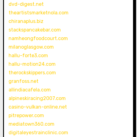
dvd-digest.net
theartistsmarketnola.com
chiranaplus.biz
stackspancakebar.com
namheongfoodcourt.com
milanoglasgow.com
hallu-forte3.com
hallu-motion24.com
therockskippers.com
granfoss.net
allindiacafela.com
alpineskiracing2007.com
casino-vulkan-online.net
pitrepower.com
mediatown360.com
digitaleyestrainclinic.com