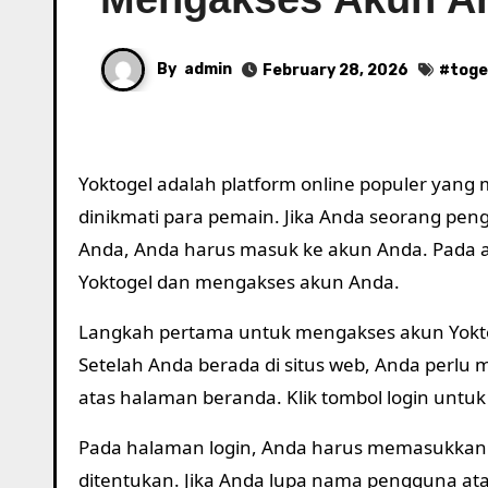
By
admin
February 28, 2026
#
toge
Yoktogel adalah platform online populer yan
dinikmati para pemain. Jika Anda seorang pen
Anda, Anda harus masuk ke akun Anda. Pada a
Yoktogel dan mengakses akun Anda.
Langkah pertama untuk mengakses akun Yokto
Setelah Anda berada di situs web, Anda perlu m
atas halaman beranda. Klik tombol login untu
Pada halaman login, Anda harus memasukkan 
ditentukan. Jika Anda lupa nama pengguna ata