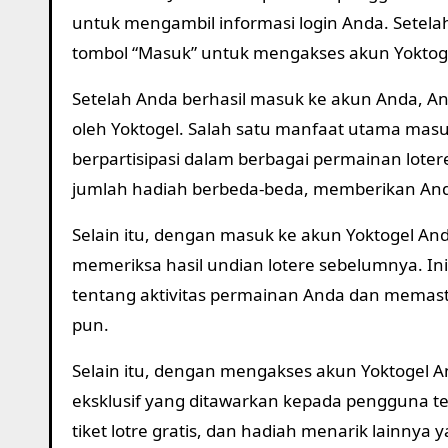
untuk mengambil informasi login Anda. Setel
tombol “Masuk” untuk mengakses akun Yoktog
Setelah Anda berhasil masuk ke akun Anda, A
oleh Yoktogel. Salah satu manfaat utama ma
berpartisipasi dalam berbagai permainan lot
jumlah hadiah berbeda-beda, memberikan An
Selain itu, dengan masuk ke akun Yoktogel An
memeriksa hasil undian lotere sebelumnya. I
tentang aktivitas permainan Anda dan mema
pun.
Selain itu, dengan mengakses akun Yoktogel 
eksklusif yang ditawarkan kepada pengguna ter
tiket lotre gratis, dan hadiah menarik lainn