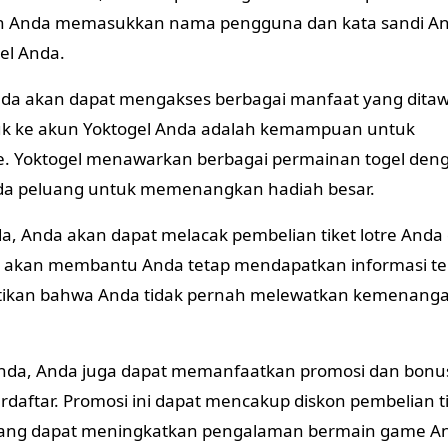
ah Anda memasukkan nama pengguna dan kata sandi And
el Anda.
nda akan dapat mengakses berbagai manfaat yang dita
suk ke akun Yoktogel Anda adalah kemampuan untuk
ere. Yoktogel menawarkan berbagai permainan togel den
da peluang untuk memenangkan hadiah besar.
da, Anda akan dapat melacak pembelian tiket lotre Anda
ni akan membantu Anda tetap mendapatkan informasi t
stikan bahwa Anda tidak pernah melewatkan kemenang
Anda, Anda juga dapat memanfaatkan promosi dan bonu
daftar. Promosi ini dapat mencakup diskon pembelian ti
ya yang dapat meningkatkan pengalaman bermain game A