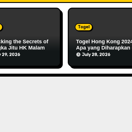
Togel
king the Secrets of
Togel Hong Kong 202
gka Jitu HK Malam
Apa yang Diharapkan 
Tahun Baru
y 29, 2026
July 28, 2026