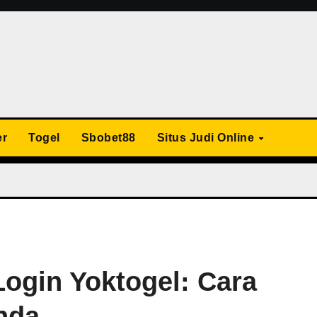
er
Togel
Sbobet88
Situs Judi Online
ogin Yoktogel: Cara
nda