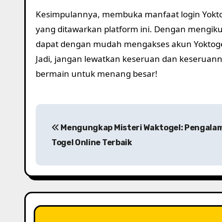
Kesimpulannya, membuka manfaat login Yokto
yang ditawarkan platform ini. Dengan mengikut
dapat dengan mudah mengakses akun Yoktogel
Jadi, jangan lewatkan keseruan dan keseruann
bermain untuk menang besar!
P
Mengungkap Misteri Waktogel: Pengala
o
Togel Online Terbaik
s
t
n
a