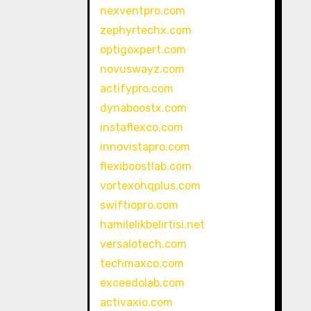
nexventpro.com
zephyrtechx.com
optigoxpert.com
novuswayz.com
actifypro.com
dynaboostx.com
instaflexco.com
innovistapro.com
flexiboostlab.com
vortexohqplus.com
swiftiopro.com
hamilelikbelirtisi.net
versalotech.com
techmaxco.com
exceedolab.com
activaxio.com