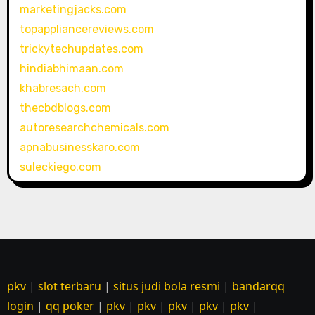
marketingjacks.com
topappliancereviews.com
trickytechupdates.com
hindiabhimaan.com
khabresach.com
thecbdblogs.com
autoresearchchemicals.com
apnabusinesskaro.com
suleckiego.com
pkv
|
slot terbaru
|
situs judi bola resmi
|
bandarqq
login
|
qq poker
|
pkv
|
pkv
|
pkv
|
pkv
|
pkv
|