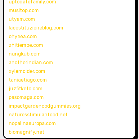
uptodatefamily.com
musitop.com
utyam.com
lacostituzioneblog.com
ohyeea.com
zhitiemoe.com
nungkub.com
anotherindian.com
xylemcider.com
taniaetiago.com
juzfitketo.com
pasomaga.com
impactgardencbdgummies.org
naturesstimulantcbd.net
nopalinaeuropa.com
biomagnify.net