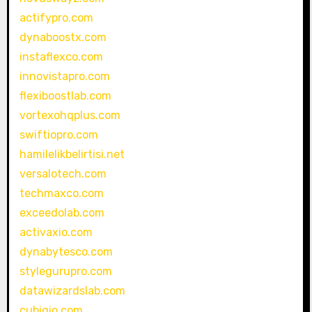
actifypro.com
dynaboostx.com
instaflexco.com
innovistapro.com
flexiboostlab.com
vortexohqplus.com
swiftiopro.com
hamilelikbelirtisi.net
versalotech.com
techmaxco.com
exceedolab.com
activaxio.com
dynabytesco.com
stylegurupro.com
datawizardslab.com
cubiqio.com