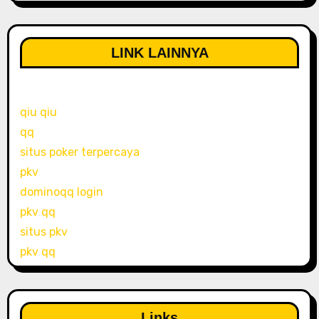
LINK LAINNYA
qiu qiu
qq
situs poker terpercaya
pkv
dominoqq login
pkv qq
situs pkv
pkv qq
Links