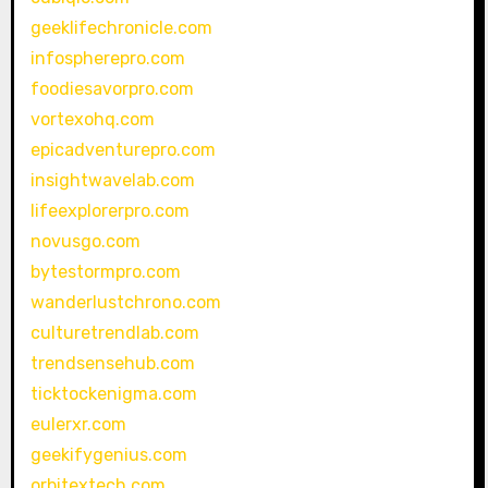
geeklifechronicle.com
infospherepro.com
foodiesavorpro.com
vortexohq.com
epicadventurepro.com
insightwavelab.com
lifeexplorerpro.com
novusgo.com
bytestormpro.com
wanderlustchrono.com
culturetrendlab.com
trendsensehub.com
ticktockenigma.com
eulerxr.com
geekifygenius.com
orbitextech.com