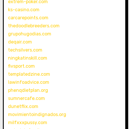
extrem-poker.com
ks-casino.com
carcarepoints.com
thedoodlebreeders.com
grupohugodias.com
deqair.com
techsilvers.com
ningkatinskill.com
fivsport.com
templatedzine.com
lawinfoadvice.com
phenqdietplan.org
sumnercafe.com
dunetflix.com
movimientoindignados.org
milfxxxpussy.com