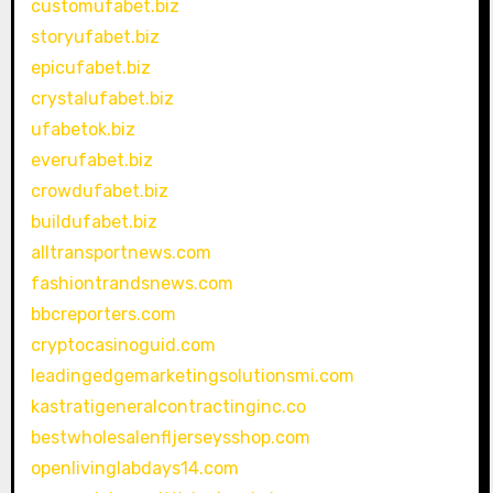
customufabet.biz
storyufabet.biz
epicufabet.biz
crystalufabet.biz
ufabetok.biz
everufabet.biz
crowdufabet.biz
buildufabet.biz
alltransportnews.com
fashiontrandsnews.com
bbcreporters.com
cryptocasinoguid.com
leadingedgemarketingsolutionsmi.com
kastratigeneralcontractinginc.co
bestwholesalenfljerseysshop.com
openlivinglabdays14.com