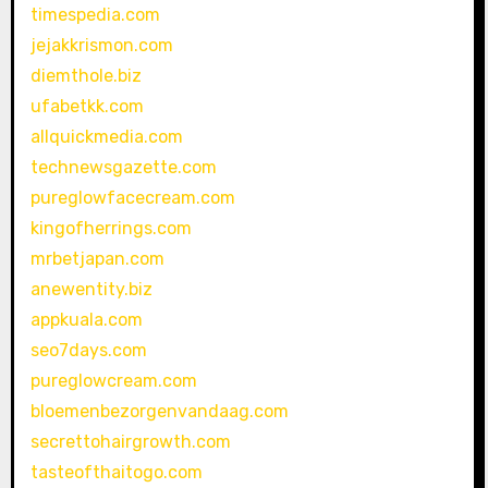
timespedia.com
jejakkrismon.com
diemthole.biz
ufabetkk.com
allquickmedia.com
technewsgazette.com
pureglowfacecream.com
kingofherrings.com
mrbetjapan.com
anewentity.biz
appkuala.com
seo7days.com
pureglowcream.com
bloemenbezorgenvandaag.com
secrettohairgrowth.com
tasteofthaitogo.com