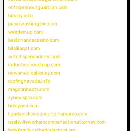
entrepreneurguardian.com
hibaby.info
paperwashington.com
weedemup.com
bestchancecasino.com
bilalliaqat.com
autodispensadores.com
inductioncooktopp.com
newsmedicaltoday.com
roofingnevada.info
magconnectx.com
synexispro.com
holayomi.com
ligadeciclismodecundinamarca.com
nashvilleworkerscompensationattorney.com
holyfamilycathedralschool.org