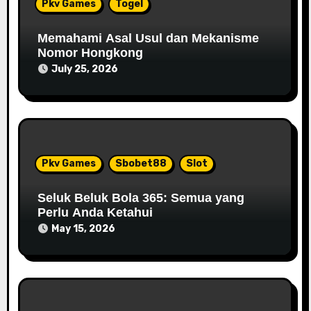
Pkv Games
Togel
t
Memahami Asal Usul dan Mekanisme
i
Nomor Hongkong
July 25, 2026
o
n
Pkv Games
Sbobet88
Slot
Seluk Beluk Bola 365: Semua yang
Perlu Anda Ketahui
May 15, 2026