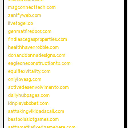
magconnecttech.com
zenifyweb.com
livetogel.co
genmatfiredoor.com
findlascegasproperties.com
healthhavenrobbie.com
donanddonnadesigns.com
eagleoneconstructiontx.com
equiflexvitality.com
onlylovesg.com
activedesenvolvimento.com
dailyhubpages.com
idnplaysbobet.com
sattakingvikidadacall.com
bestbolaslotgames.com
sattamatkafixedgamehere.com