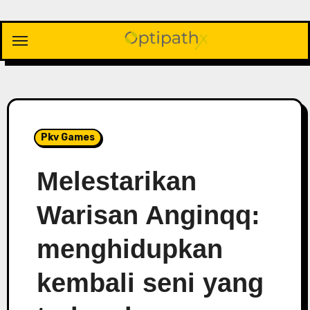
Skip
to
content
Pkv Games
Melestarikan
Warisan Anginqq:
menghidupkan
kembali seni yang