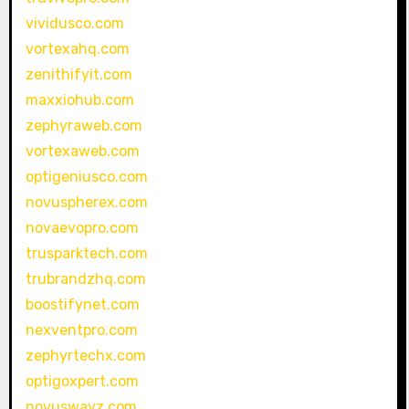
vividusco.com
vortexahq.com
zenithifyit.com
maxxiohub.com
zephyraweb.com
vortexaweb.com
optigeniusco.com
novuspherex.com
novaevopro.com
trusparktech.com
trubrandzhq.com
boostifynet.com
nexventpro.com
zephyrtechx.com
optigoxpert.com
novuswayz.com