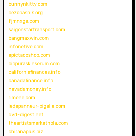
bunnynkitty.com
bezopasnik.org
fjmnxga.com
saigonstartransport.com
bangmaxwin.com
infonetive.com
epictacoshop.com
biopuraskinserum.com
californiafinances.info
canadafinance.info
nevadamoney.info
rimene.com
ledepanneur-pigalle.com
dvd-digest.net
theartistsmarketnola.com
chiranaplus.biz