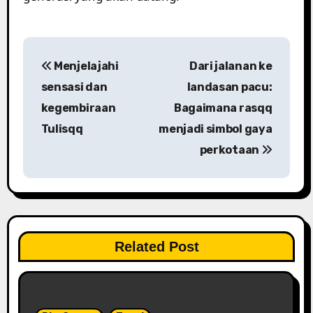
P
Menjelajahi
Dari jalanan ke
o
sensasi dan
landasan pacu:
s
kegembiraan
Bagaimana rasqq
Tulisqq
menjadi simbol gaya
t
perkotaan
n
a
v
i
Related Post
g
a