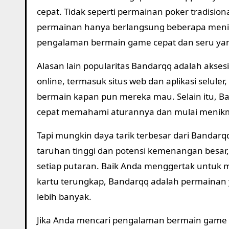
cepat. Tidak seperti permainan poker tradisi
permainan hanya berlangsung beberapa menit
pengalaman bermain game cepat dan seru yang
Alasan lain popularitas Bandarqq adalah aksesi
online, termasuk situs web dan aplikasi selu
bermain kapan pun mereka mau. Selain itu, B
cepat memahami aturannya dan mulai menikm
Tapi mungkin daya tarik terbesar dari Bandarq
taruhan tinggi dan potensi kemenangan besar,
setiap putaran. Baik Anda menggertak untuk
kartu terungkap, Bandarqq adalah permaina
lebih banyak.
Jika Anda mencari pengalaman bermain game 