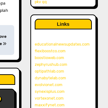
pkv qq
apa
plah
Links
rove
me
educationalnewsupdates.com
flexiboostco.com
boostioweb.com
zephyrushub.com
optipathlab.com
dynabytelab.com
evolvionet.com
synexisplus.com
vortexonet.com
maxxifynet.com