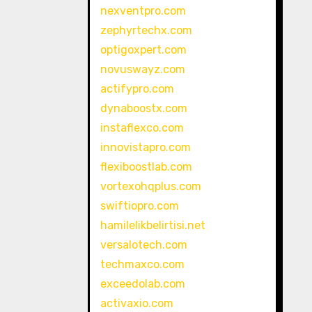
nexventpro.com
zephyrtechx.com
optigoxpert.com
novuswayz.com
actifypro.com
dynaboostx.com
instaflexco.com
innovistapro.com
flexiboostlab.com
vortexohqplus.com
swiftiopro.com
hamilelikbelirtisi.net
versalotech.com
techmaxco.com
exceedolab.com
activaxio.com