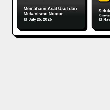
g
Memahami Asal Usul dan
a
Seluk
Mekanisme Nomor
Semu
t
Hongkong
July 25, 2026
May
Ketah
i
o
n