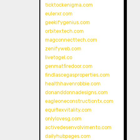
ticktockenigma.com
eulerxr.com
geekifygenius.com
orbitextech.com
magconnecttech.com
zenifyweb.com
livetogel.co
genmatfiredoor.com
findlascegasproperties.com
healthhavenrobbie.com
donanddonnadesigns.com
eagleoneconstructiontx.com
equiflexvitality.com
onlylovesg.com
activedesenvolvimento.com
dailyhubpages.com