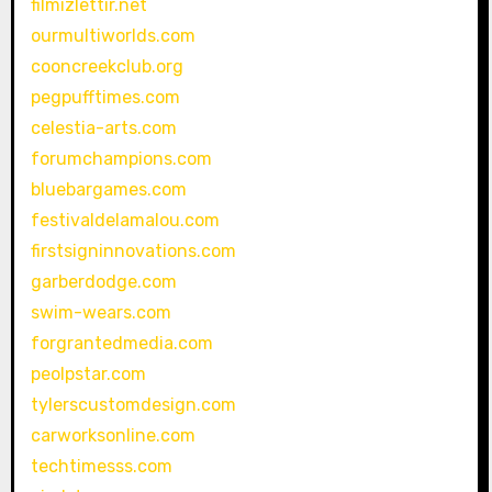
filmizlettir.net
ourmultiworlds.com
cooncreekclub.org
pegpufftimes.com
celestia-arts.com
forumchampions.com
bluebargames.com
festivaldelamalou.com
firstsigninnovations.com
garberdodge.com
swim-wears.com
forgrantedmedia.com
peolpstar.com
tylerscustomdesign.com
carworksonline.com
techtimesss.com