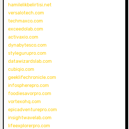
hamilelikbelirtisi.net
versalotech.com
techmaxco.com
exceedolab.com
activaxio.com
dynabytesco.com
stylegurupro.com
datawizardslab.com
cubiqio.com
geeklifechronicle.com
infospherepro.com
foodiesavorpro.com
vortexohq.com
epicadventurepro.com
insightwavelab.com
lifeexplorerpro.com