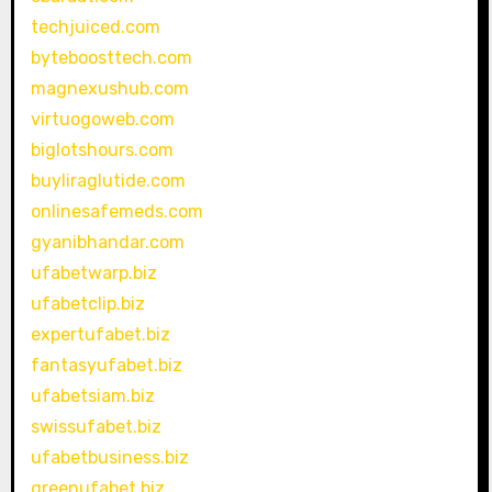
techjuiced.com
byteboosttech.com
magnexushub.com
virtuogoweb.com
biglotshours.com
buyliraglutide.com
onlinesafemeds.com
gyanibhandar.com
ufabetwarp.biz
ufabetclip.biz
expertufabet.biz
fantasyufabet.biz
ufabetsiam.biz
swissufabet.biz
ufabetbusiness.biz
greenufabet.biz