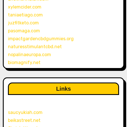
xylemcider.com
taniaetiago.com
juzfitketo.com
pasomaga.com
impactgardencbdgummies.org
naturesstimulantcbd.net
nopalinaeuropa.com
biomagnify.net
Links
saucyukiah.com
beikastreet.net