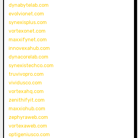
dynabytelab.com
evolvionet.com
synexisplus.com
vortexonet.com
maxxifynet.com
innovexahub.com
dynacorelab.com
synexistechco.com
truvivopro.com
vividusco.com
vortexahq.com
zenithifyit.com
maxxiohub.com
zephyraweb.com
vortexaweb.com
optigeniusco.com