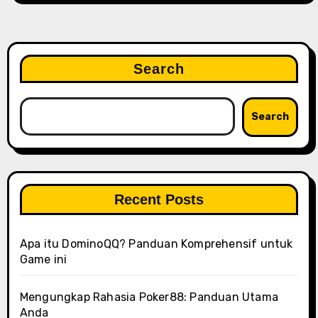
Search
Search
Recent Posts
Apa itu DominoQQ? Panduan Komprehensif untuk
Game ini
Mengungkap Rahasia Poker88: Panduan Utama
Anda