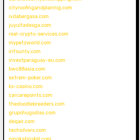
cityroofingandplannig.com
ivdabergasa.com
juyultadesga.com
real-crypto-services.com
mypetzworld.com
infounty.com
investparaguay-eu.com
bwc88asia.com
extrem-poker.com
ks-casino.com
carcarepoints.com
thedoodlebreeders.com
grupohugodias.com
deqair.com
techsilvers.com
ningkatinskill.com