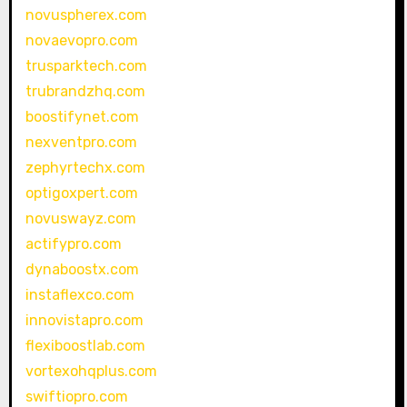
novuspherex.com
novaevopro.com
trusparktech.com
trubrandzhq.com
boostifynet.com
nexventpro.com
zephyrtechx.com
optigoxpert.com
novuswayz.com
actifypro.com
dynaboostx.com
instaflexco.com
innovistapro.com
flexiboostlab.com
vortexohqplus.com
swiftiopro.com