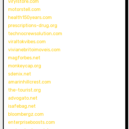
virylstore.com
motorstell.com
health150years.com
prescriptions-drug.org
technocrewsolution.com
viraltokvibes.com
vivianebritoimoveis.com
magforbes.net
monkeycap.org
sdenix.net
amarinhillcrest.com
the-tourist.org
advogato.net
isafebag.net
bloombergz.com
enterpriseboosts.com