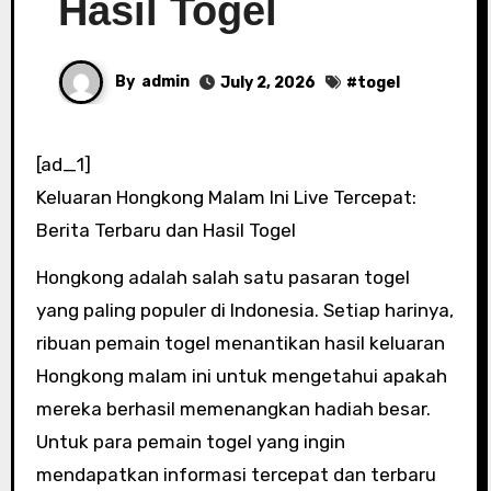
Hasil Togel
By
admin
July 2, 2026
#
togel
[ad_1]
Keluaran Hongkong Malam Ini Live Tercepat:
Berita Terbaru dan Hasil Togel
Hongkong adalah salah satu pasaran togel
yang paling populer di Indonesia. Setiap harinya,
ribuan pemain togel menantikan hasil keluaran
Hongkong malam ini untuk mengetahui apakah
mereka berhasil memenangkan hadiah besar.
Untuk para pemain togel yang ingin
mendapatkan informasi tercepat dan terbaru