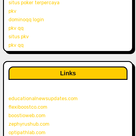
situs poker terpercaya
pkv
dominoqq login
pkv qq
situs pkv
pkv qq
Links
educationalnewsupdates.com
flexiboostco.com
boostioweb.com
zephyrushub.com
optipathlab.com