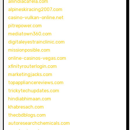
allindiacafela.com
alpineskiracing2007.com
casino-vulkan-online.net
pitrepower.com
mediatown360.com
digitaleyestrainclinic.com
missionposible.com
online-casinos-vegas.com
xfinityrouterlogin.com
marketingjacks.com
topappliancereviews.com
trickytechupdates.com
hindiabhimaan.com
khabresach.com
thecbdblogs.com
autoresearchchemicals.com