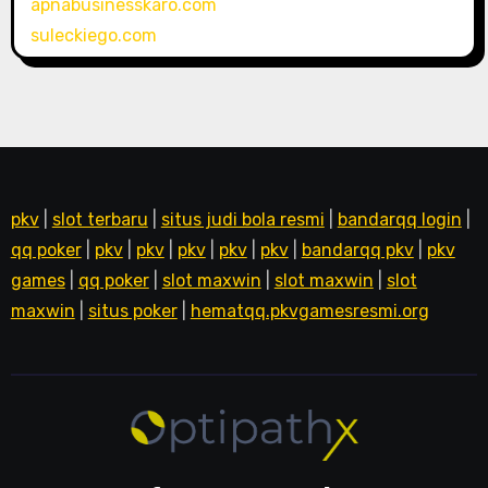
apnabusinesskaro.com
suleckiego.com
pkv
|
slot terbaru
|
situs judi bola resmi
|
bandarqq login
|
qq poker
|
pkv
|
pkv
|
pkv
|
pkv
|
pkv
|
bandarqq pkv
|
pkv
games
|
qq poker
|
slot maxwin
|
slot maxwin
|
slot
maxwin
|
situs poker
|
hematqq.pkvgamesresmi.org