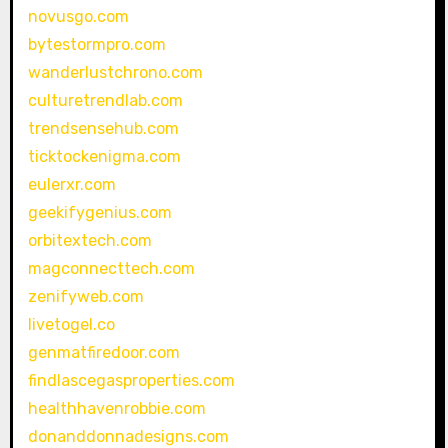
novusgo.com
bytestormpro.com
wanderlustchrono.com
culturetrendlab.com
trendsensehub.com
ticktockenigma.com
eulerxr.com
geekifygenius.com
orbitextech.com
magconnecttech.com
zenifyweb.com
livetogel.co
genmatfiredoor.com
findlascegasproperties.com
healthhavenrobbie.com
donanddonnadesigns.com