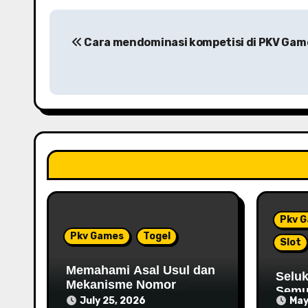
P
Cara mendominasi kompetisi di PKV Gam
o
s
t
n
a
v
i
Pkv 
Pkv Games
Togel
g
Slot
Memahami Asal Usul dan
a
Seluk
Mekanisme Nomor
Semu
t
Hongkong
July 25, 2026
May
Ketah