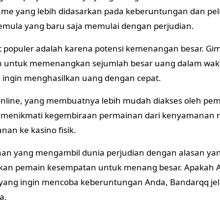
game yang lebih didasarkan pada keberuntungan dan pe
pemula yang baru saja memulai dengan perjudian.
 populer adalah karena potensi kemenangan besar. Gim
 untuk memenangkan sejumlah besar uang dalam wak
g ingin menghasilkan uang dengan cepat.
online, yang membuatnya lebih mudah diakses oleh pem
pat menikmati kegembiraan permainan dari kenyamanan
an ke kasino fisik.
nan yang mengambil dunia perjudian dengan alasan ya
arkan pemain kesempatan untuk menang besar. Apakah 
yang ingin mencoba keberuntungan Anda, Bandarqq jel
a.