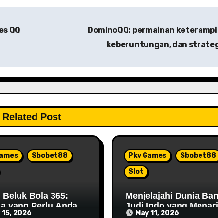
es QQ
DominoQQ: permainan keterampil
keberuntungan, dan strate
Related Post
Games
Sbobet88
Pkv Games
Sbobet88
Slot
 Beluk Bola 365:
Menjelajahi Dunia Ba
a yang Perlu Anda
Judi Indo yang Menari
 15, 2026
May 11, 2026
ui
Melihat Dunia Perjudi