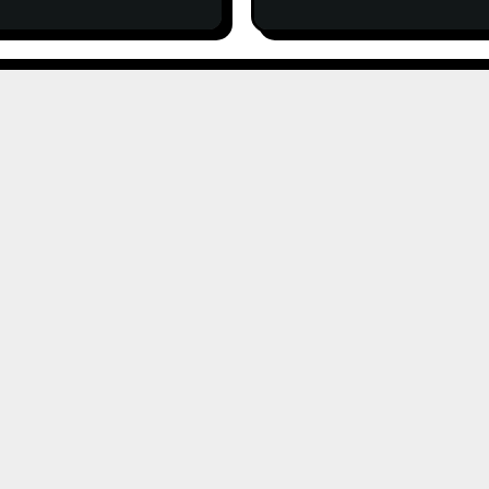
yang Berkembang di
Indonesia