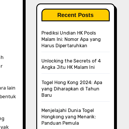
Recent Posts
Prediksi Undian HK Pools
Malam Ini: Nomor Apa yang
Harus Dipertaruhkan
ah
Unlocking the Secrets of 4
r
Angka Jitu HK Malam Ini
Togel Hong Kong 2024: Apa
ra lain
yang Diharapkan di Tahun
Baru
mbentuk
Menjelajahi Dunia Togel
Hongkong yang Menarik:
ng
Panduan Pemula
nyak