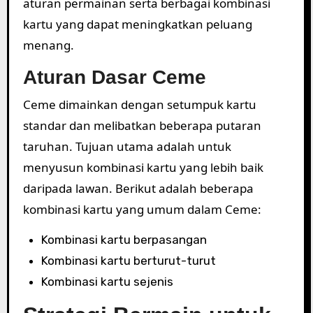
aturan permainan serta berbagai kombinasi
kartu yang dapat meningkatkan peluang
menang.
Aturan Dasar Ceme
Ceme dimainkan dengan setumpuk kartu
standar dan melibatkan beberapa putaran
taruhan. Tujuan utama adalah untuk
menyusun kombinasi kartu yang lebih baik
daripada lawan. Berikut adalah beberapa
kombinasi kartu yang umum dalam Ceme:
Kombinasi kartu berpasangan
Kombinasi kartu berturut-turut
Kombinasi kartu sejenis