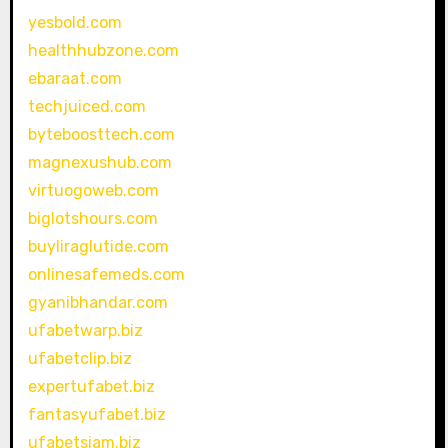
yesbold.com
healthhubzone.com
ebaraat.com
techjuiced.com
byteboosttech.com
magnexushub.com
virtuogoweb.com
biglotshours.com
buyliraglutide.com
onlinesafemeds.com
gyanibhandar.com
ufabetwarp.biz
ufabetclip.biz
expertufabet.biz
fantasyufabet.biz
ufabetsiam.biz