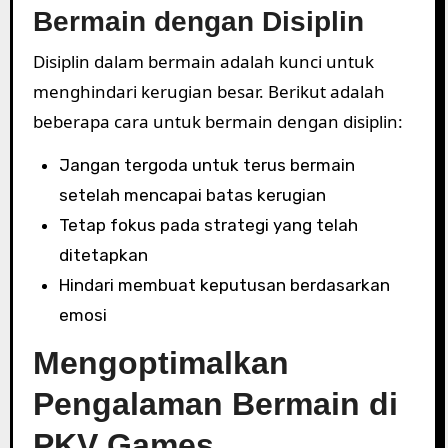
Bermain dengan Disiplin
Disiplin dalam bermain adalah kunci untuk
menghindari kerugian besar. Berikut adalah
beberapa cara untuk bermain dengan disiplin:
Jangan tergoda untuk terus bermain
setelah mencapai batas kerugian
Tetap fokus pada strategi yang telah
ditetapkan
Hindari membuat keputusan berdasarkan
emosi
Mengoptimalkan
Pengalaman Bermain di
PKV Games