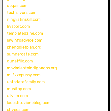
deqair.com
techsilvers.com
ningkatinskill.com
fivsport.com
templatedzine.com
lawinfoadvice.com
phenqdietplan.org
sumnercafe.com
dunetflix.com
movimientoindignados.org
milfxxxpussy.com
uptodatefamily.com
musitop.com
utyam.com
lacostituzioneblog.com
ohyeea.com