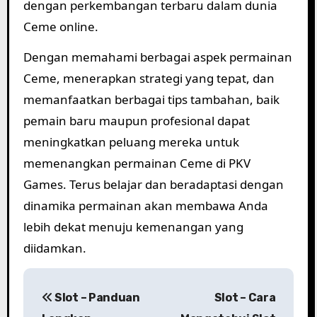
dengan perkembangan terbaru dalam dunia
Ceme online.
Dengan memahami berbagai aspek permainan
Ceme, menerapkan strategi yang tepat, dan
memanfaatkan berbagai tips tambahan, baik
pemain baru maupun profesional dapat
meningkatkan peluang mereka untuk
memenangkan permainan Ceme di PKV
Games. Terus belajar dan beradaptasi dengan
dinamika permainan akan membawa Anda
lebih dekat menuju kemenangan yang
diidamkan.
P
Slot – Panduan
Slot – Cara
o