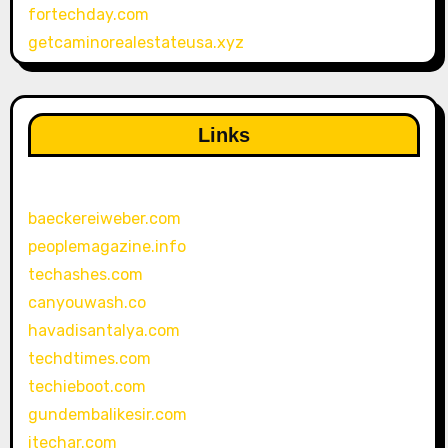
fortechday.com
getcaminorealestateusa.xyz
Links
baeckereiweber.com
peoplemagazine.info
techashes.com
canyouwash.co
havadisantalya.com
techdtimes.com
techieboot.com
gundembalikesir.com
itechar.com