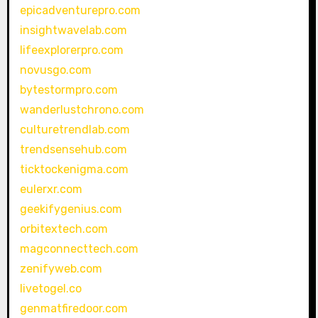
epicadventurepro.com
insightwavelab.com
lifeexplorerpro.com
novusgo.com
bytestormpro.com
wanderlustchrono.com
culturetrendlab.com
trendsensehub.com
ticktockenigma.com
eulerxr.com
geekifygenius.com
orbitextech.com
magconnecttech.com
zenifyweb.com
livetogel.co
genmatfiredoor.com