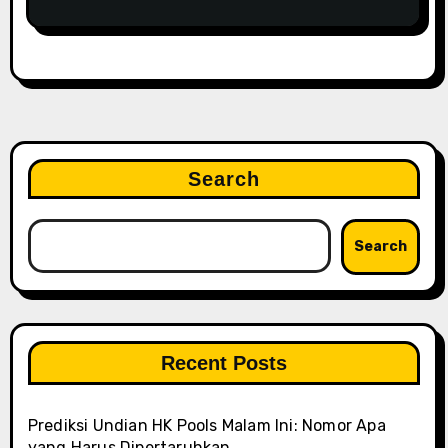
Search
Search
Recent Posts
Prediksi Undian HK Pools Malam Ini: Nomor Apa
yang Harus Dipertaruhkan